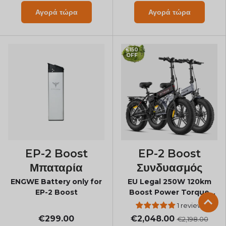
Αγορά τώρα
Αγορά τώρα
€150
OFF
EP-2 Boost
EP-2 Boost
Μπαταρία
Συνδυασμός
ENGWE Battery only for
EU Legal 250W 120km
EP-2 Boost
Boost Power Torque
Sensor All-Terrain E-Bike
1 review
€299.00
€2,048.00
€2,198.00