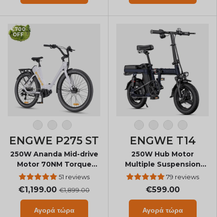
€700
OFF
Λευκό-Πορτοκαλί
Λευκό
Μαύρος
Πορτοκάλι
Μπλε
Γκρί
Λευκό
ENGWE P275 ST
ENGWE T14
250W Ananda Mid-drive
250W Hub Motor
Motor 70NM Torque
Multiple Suspension
Step Thru Urban E-Bike
Folding Electric Mini
51 reviews
79 reviews
Bike
€1,199.00
€599.00
€1,899.00
Αγορά τώρα
Αγορά τώρα