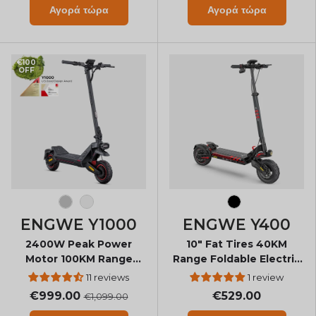
Αγορά τώρα
Αγορά τώρα
€100
OFF
Silver
Μαύρος
Black
ENGWE Y1000
ENGWE Y400
2400W Peak Power
10" Fat Tires 40KM
Motor 100KM Range
Range Foldable Electric
Foldable Electric
Scooter
11 reviews
1 review
Scooter
€999.00
€529.00
€1,099.00