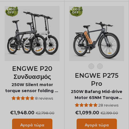
€850
€1,100
OFF
OFF
ENGWE P20
Μαύρο-Πορτοκαλί
Μαύρος
ENGWE P275
Συνδυασμός
Pro
250W Silent motor
torque sensor folding E-
250W Bafang Mid-drive
bike
Motor 65NM Torque
8 reviews
Step Over Commuter E-
28 reviews
bike
€1,948.00
€1,099.00
€2,798.00
€2,199.00
Αγορά τώρα
Αγορά τώρα