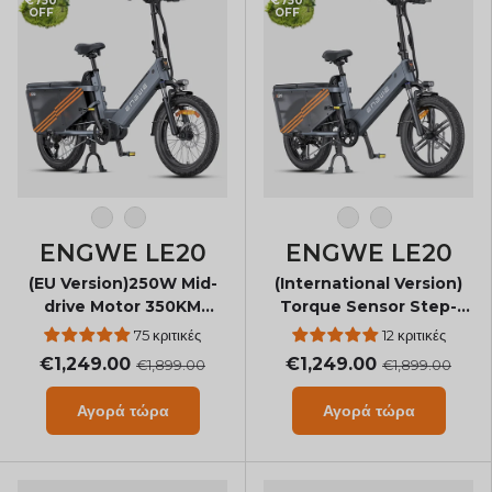
€750
€750
OFF
OFF
Μπλε
Γκρί
Μπλε
Γκρί
ENGWE LE20
ENGWE LE20
(EU Version)250W Mid-
(International Version)
drive Motor 350KM
Torque Sensor Step-
Super Long Range
Thru Cargo Ebike
75 κριτικές
12 κριτικές
Cargo E Bike
€1,249.00
€1,249.00
€1,899.00
€1,899.00
Αγορά τώρα
Αγορά τώρα