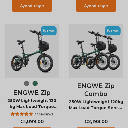
Αγορά τώρα
Αγορά τώρα
New
New
ENGWE Zip
Space Grey
Olive Green
ENGWE Zip
Combo
250W Lightweight 120
250W Lightweight 120kg
kg Max Load Torque
Max Load Torque Sensor
Sensor Folding E-bike
Folding E-bike
77 reviews
€1,099.00
€2,198.00