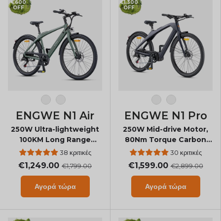
€600
€1,300
OFF
OFF
Γκρι ανθρακί
Πράσινο μελάνι
Πράσινο μελάνι
Γκρι ανθρακί
ENGWE N1 Air
ENGWE N1 Pro
250W Ultra-lightweight
250W Mid-drive Motor,
100KM Long Range
80Nm Torque Carbon
Carbon Fiber City E-bike
Fiber City E-bike
38 κριτικές
30 κριτικές
€1,249.00
€1,599.00
€1,799.00
€2,899.00
Αγορά τώρα
Αγορά τώρα