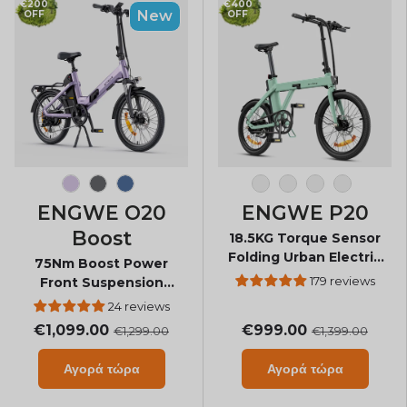
€200
€400
New
OFF
OFF
Soft Purple
Graphite Gray
Dusty Blue
Μαύρος
Λευκό
Πράσινος
Ασσος
ENGWE O20
ENGWE P20
Boost
18.5KG Torque Sensor
Folding Urban Electric
75Nm Boost Power
Bike with Belt Drive
179 reviews
Front Suspension
Folding E-Bike
24 reviews
€1,099.00
€999.00
€1,299.00
€1,399.00
Αγορά τώρα
Αγορά τώρα