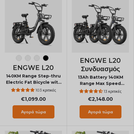
ENGWE L20
Χιονάτη
Ροζ Φλαμίνγκο
Πράσινο αβοκάντο
Onyx Black
ENGWE L20
Συνδυασμός
140KM Range Step-thru
13Ah Battery 140KM
Electric Fat Bicycle with
Range Max Speed
Front Suspension
25Km/h Step-through
103 κριτικές
13 κριτικές
ebike
€1,099.00
€2,148.00
Αγορά τώρα
Αγορά τώρα