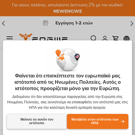
Για νέους πελάτες, απολαύστε έκπτωση 2% με τον κωδικό:
Μετάβαση στο περιεχόμενο
NEW
ENGWE
Προηγούμενος
Επ
Εγγύηση 1-2 ετών
Μενού
Ερευνα
Συνδεθείτε
Καροτσά
Σπίτι
Προϊόντα
Φαίνεται ότι επισκέπτεστε τον ευρωπαϊκό μας
Προϊόντα
ιστότοπό από τις Ηνωμένες Πολιτείες. Αυτός ο
ιστότοπος προορίζεται μόνο για την Ευρώπη.
(126 προϊόντα)
Δεδομένου ότι δεν αποστέλλουμε παραγγελίες από την Ευρώπη στις
Ηνωμένες Πολιτείες, σας συνιστούμε να επισκεφθείτε τον ιστότοπό μας στις
ΗΠΑ για την καλύτερη δυνατή εμπειρία αγορών.
Ταξινόμηση κατά
Λίστα
Πλέγμ
Μείνετε σε αυτόν τον
Μεταβείτε στον ιστότοπο των
Αλφαβητικά, Α-Ω
ιστότοπο
ΗΠΑ