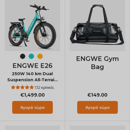
ENGWE Gym
Galaxy Grey
Gem Blue
Bumblebee Yellow
ENGWE E26
Bag
250W 140 km Dual
Suspension All-Terrain
E-bike
132 κριτικές
€1,499.00
€149.00
Αγορά τώρα
Αγορά τώρα