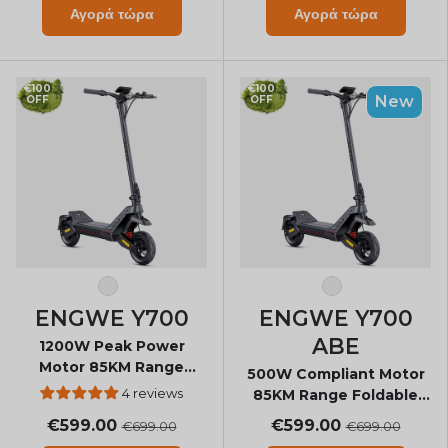
Αγορά τώρα
Αγορά τώρα
€100
€100
New
OFF
OFF
Μαύρος
Μαύρος
ENGWE Y700
ENGWE Y700
ABE
1200W Peak Power
Motor 85KM Range
500W Compliant Motor
Foldable Electric
4 reviews
85KM Range Foldable
Scooter
Electric Scooter
€599.00
€599.00
€699.00
€699.00