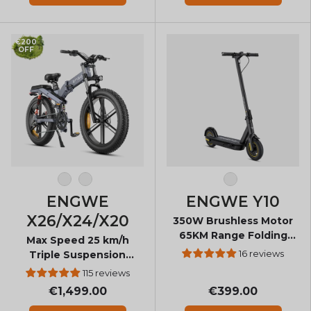
€200
OFF
Γκρί
Μαύρος
Μαύρος
ENGWE
ENGWE Y10
X26/X24/X20
350W Brushless Motor
65KM Range Folding
Max Speed 25 km/h
Electric Scooter for
16 reviews
Triple Suspension
Adults
Foldable E-bike
115 reviews
€1,499.00
€399.00