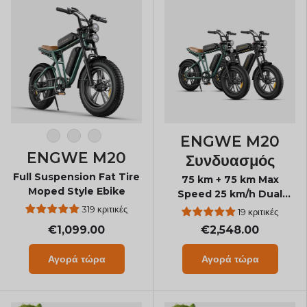
ENGWE M20
Μαύρος
Λευκό
Πράσινος
ENGWE M20
Συνδυασμός
Full Suspension Fat Tire
75 km + 75 km Max
Moped Style Ebike
Speed 25 km/h Dual
Suspension Long Range
319 κριτικές
19 κριτικές
E-bike
€1,099.00
€2,548.00
Αγορά τώρα
Αγορά τώρα