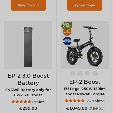
Αγορά τώρα
Αγορά τώρα
€150
OFF
EP-2 3.0 Boost
Μαύρος
Γκρί
Vintage καφέ
Πορτοκάλι
EP-2 Boost
Battery
EU Legal 250W 120km
ENGWE Battery only for
Boost Power Torque
EP-2 3.0 Boost
Sensor All-Terrain E-Bike
223 reviews
1 review
€299.00
€1,049.00
€1,199.00