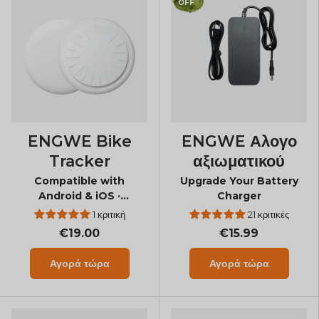
OFF
ENGWE Bike
ENGWE Αλογο
Tracker
αξιωματικού
Compatible with
Upgrade Your Battery
Android & iOS ·
Charger
Replaceable Battery
1 κριτική
21 κριτικές
€19.00
€15.99
Αγορά τώρα
Αγορά τώρα