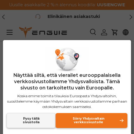
Uusille asiakkaille 2 %:n alennus koodilla:
UUSI
ENGWE
Siirry sisältöön
Previous
Ne
Elinikäinen asiakastuki
Menu
Haku
Kirjaudu sis
Kärry
Mitä etsiä
Näyttää siltä, ​​että vierailet eurooppalaisella
sähköpyörästä?
verkkosivustollamme Yhdysvalloista. Tämä
Ominaisuudet, jotka on
sivusto on tarkoitettu vain Euroopalle.
Koska emme toimita tilauksia Euroopasta Yhdysvaltoihin,
otettava huomioon
suosittelemme käymään Yhdysvaltain verkkosivustollamme parhaan
ostokokemuksen saamiseksi.
oikean ostoksen
Pysy tällä
Siirry Yhdysvaltain
sivustolla
verkkosivustolle
tekemisessä