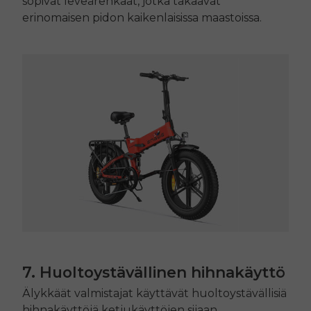
sopivat leveärenkaat, jotka takaavat
erinomaisen pidon kaikenlaisissa maastoissa.
7. Huoltoystävällinen hihnakäyttö
Älykkäät valmistajat käyttävät huoltoystävällisiä
hihnakäyttöjä ketjukäyttöjen sijaan