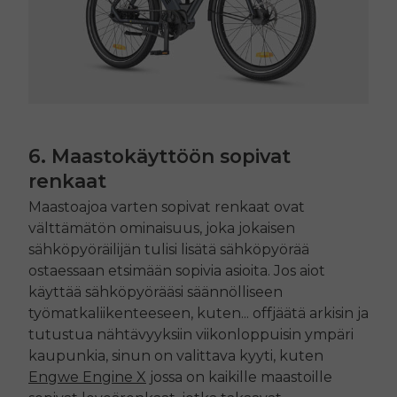
E26 3.0 Pro Is Here
Sign up for updates on new models and releases —
and enjoy 2% off your next order.
Email
6. Maastokäyttöön sopivat
renkaat
SIGN UP NOW
Send me news and special offers. I can unsubscribe at
email_marketing_consent
Maastoajoa varten sopivat renkaat ovat
anytime.
välttämätön ominaisuus, joka jokaisen
sähköpyöräilijän tulisi lisätä sähköpyörää
ostaessaan etsimään sopivia asioita. Jos aiot
käyttää sähköpyörääsi säännölliseen
työmatkaliikenteeseen, kuten...
off
jäätä arkisin ja
tutustua nähtävyyksiin viikonloppuisin ympäri
kaupunkia, sinun on valittava kyyti, kuten
Engwe
Engine X
jossa on kaikille maastoille