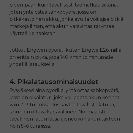
pidempään kuin tavallisesti työmatkasi aikana,
joten yritä ostaa sähköpyörä, jossa on
pitkäkestoinen akku, jonka avulla voit ajaa pitkiä
matkoja ilman, että akun varavirtaa tarvitsee
käyttää kertaakaan.
Jotkut Engwen pyörät, kuten Engwe
E26
, niillä
on erittäin pitkä, jopa 140 km:n toimintasäde
yhdellä latauksella.
4. Pikalatausominaisuudet
Pysyäksesi aina pyörillä, yritä ostaa sähköpyörä,
jossa on pikalaturi, joka voi ladata akun kennot
vain 2–3 tunnissa. Jos käytät tavallista laturia,
sinun on oltava kärsivällinen. Normaalisti
tavallinen laturi lataa ajoneuvon akun täyteen
noin 5–6 tunnissa.