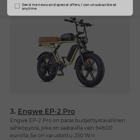
3.
Engwe
EP-2 Pro
Engwe
EP-2 Pro
on paras budjettiystävällinen
sähköpyörä, joka on saatavilla vain 949,00
eurolla. Se on varustettu 250 W:n