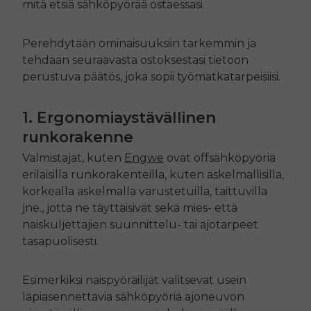
mitä etsiä sähköpyörää ostaessasi.
Perehdytään ominaisuuksiin tarkemmin ja
tehdään seuraavasta ostoksestasi tietoon
perustuva päätös, joka sopii työmatkatarpeisiisi.
1. Ergonomiaystävällinen
runkorakenne
Valmistajat, kuten
Engwe
ovat
off
sähköpyöriä
erilaisilla runkorakenteilla, kuten askelmallisilla,
korkealla askelmalla varustetuilla, taittuvilla
jne., jotta ne täyttäisivät sekä mies- että
naiskuljettajien suunnittelu- tai ajotarpeet
tasapuolisesti.
Esimerkiksi naispyöräilijät valitsevat usein
läpiasennettavia sähköpyöriä ajoneuvon