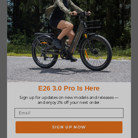
2.
Engwe
M1
Jos haluat tutustua nähtävyyksiin ja jakaa
ikimuistoisia hetkiä kumppanisi kanssa, niin
Engwe
M1
on paras valinta sinulle. Siinä on kaksi
istuinpaikkaa, akkutuki ja jousitusjärjestelmä,
jotka tarjoavat ajajille äärimmäisen
ajokokemuksen.
Sinun tarvitsee vain käyttää 1 049,00–1 249,00 €
saadaksesi kotiin tämän tehokkaan,
paksurenkaisilla sähkömoottoripyörän.