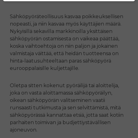
Sähköpyöräteollisuus kasvaa poikkeuksellisen
nopeasti, ja niin kasvaa myös käyttäjien määrä.
Nykyisillä sekavilla markkinoilla yksittäisen
sähköpyörän ostamisesta on vaikeaa päättää,
koska vaihtoehtoja on niin paljon ja jokainen
valmistaja väittää, että heidän tuotteensa on
hinta-laatusuhteeltaan paras sähköpyörä
eurooppalaisille kuljettajille.
Oletpa sitten kokenut pyöräilijä tai aloittelija,
joka on vasta aloittamassa sähköpyöräilyn,
oikean sähköpyörän valitseminen vaatii
runsaasti tutkimusta ja sen selvittämistä, mitä
sähköpyörässä kannattaa etsiä, jotta saat kotiin
parhaiten toimivan ja budjettiystävällisen
ajoneuvon.