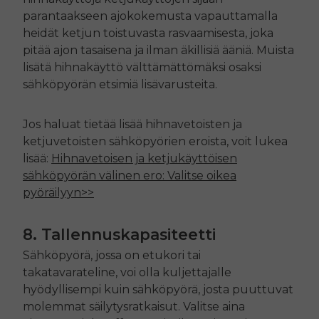
parantaakseen ajokokemusta vapauttamalla
heidät ketjun toistuvasta rasvaamisesta, joka
pitää ajon tasaisena ja ilman äkillisiä ääniä. Muista
lisätä hihnakäyttö välttämättömäksi osaksi
sähköpyörän etsimiä lisävarusteita.
Jos haluat tietää lisää hihnavetoisten ja
ketjuvetoisten sähköpyörien eroista, voit lukea
lisää:
Hihnavetoisen ja ketjukäyttöisen
sähköpyörän välinen ero: Valitse oikea
pyöräilyyn>>
8. Tallennuskapasiteetti
Sähköpyörä, jossa on etukori tai
takatavarateline, voi olla kuljettajalle
hyödyllisempi kuin sähköpyörä, josta puuttuvat
molemmat säilytysratkaisut. Valitse aina