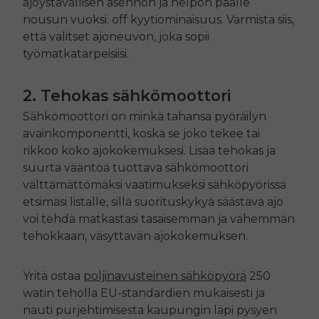
ajoystävällisen asennon ja helpon päälle
nousun vuoksi.
off
kyytiominaisuus. Varmista siis,
että valitset ajoneuvon, joka sopii
työmatkatarpeisiisi.
2. Tehokas sähkömoottori
Sähkömoottori on minkä tahansa pyöräilyn
avainkomponentti, koska se joko tekee tai
rikkoo koko ajokokemuksesi. Lisää tehokas ja
suurta vääntöä tuottava sähkömoottori
välttämättömäksi vaatimukseksi sähköpyörissä
etsimäsi listalle, sillä suorituskykyä säästävä ajo
voi tehdä matkastasi tasaisemman ja vähemmän
tehokkaan, väsyttävän ajokokemuksen.
Yritä ostaa
poljinavusteinen sähköpyörä
250
watin teholla EU-standardien mukaisesti ja
nauti purjehtimisesta kaupungin läpi pysyen