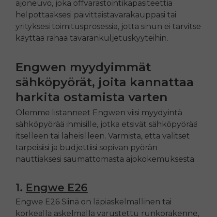
ajoneuvo, joka
off
varastointikapasiteettia
helpottaaksesi päivittäistavarakauppasi tai
yrityksesi toimitusprosessia, jotta sinun ei tarvitse
käyttää rahaa tavarankuljetuskyyteihin.
Engwen myydyimmät
sähköpyörät, joita kannattaa
harkita ostamista varten
Olemme listanneet Engwen viisi myydyintä
sähköpyörää ihmisille, jotka etsivät sähköpyörää
itselleen tai läheisilleen. Varmista, että valitset
tarpeisiisi ja budjettiisi sopivan pyörän
nauttiaksesi saumattomasta ajokokemuksesta.
1.
Engwe
E26
Engwe
E26
Siinä on läpiaskelmallinen tai
korkealla askelmalla varustettu runkorakenne,