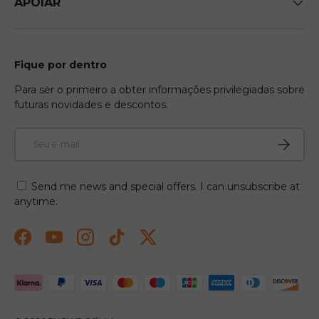
APOIAR
Fique por dentro
Para ser o primeiro a obter informações privilegiadas sobre
futuras novidades e descontos.
E-mail
Inscreve
Send me news and special offers. I can unsubscribe at
anytime.
Facebook
YouTube
Instagram
TikTok
Twitter
Métodos de pagamento aceitos