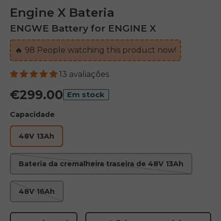
Engine X Bateria
ENGWE Battery for ENGINE X
🔥
98
People watching this product now!
13 avaliações
€299.00
Em stock
Capacidade
48V 13Ah
Bateria da cremalheira traseira de 48V 13Ah
48V 16Ah
Quantidade