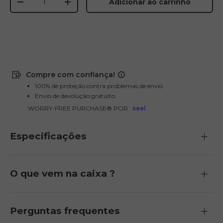
Adicionar ao carrinho
-
+
Compre com confiança!
100% de proteção contra problemas de envio
Envio de devolução gratuito
WORRY-FREE PURCHASE® POR
seel
E26 3.0 Pro Is Here
Sign up for updates on new models and releases —
Especificações
and enjoy 2% off your next order.
Email
SIGN UP NOW
O que vem na caixa ?
Send me news and special offers. I can unsubscribe at
email_marketing_consent
anytime.
Perguntas frequentes