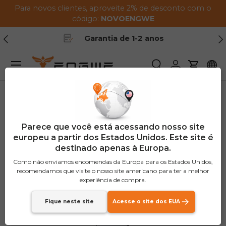
Para novos clientes, aproveite 2% de desconto com o
Pular para o conteúdo
código:
NOVO
ENGWE
Anterior
Pr
Garantia de 1-2 anos
Menu
Procurar
Conecte-se
Carrinh
Lar
Engine X Bateria
Parece que você está acessando nosso site
europeu a partir dos Estados Unidos. Este site é
destinado apenas à Europa.
Como não enviamos encomendas da Europa para os Estados Unidos,
recomendamos que visite o nosso site americano para ter a melhor
experiência de compra.
Fique neste site
Acesse o site dos EUA