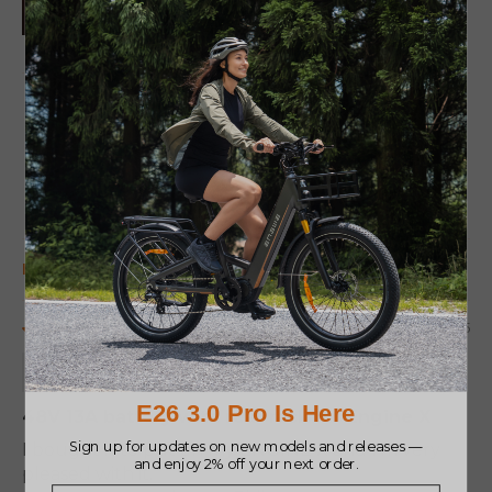
100.0
Sort by
07/02/2025
Andreia
48V 13A battery with rear rack for Engine X
I bought it to put on my ENGINE X and I'm very
pleased with it.