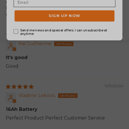
A clever way to give my Ebike more autonomy.
Its structure is very sturdy and the battery is of
excellent quality.
03/10/2025
Rai Guilherme
It's good
Good
10/10/2024
Vladimir Lekovic
16Ah Battery
Perfect Product Perfect Customer Service