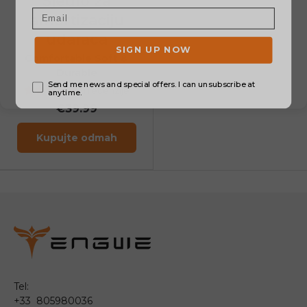
Sjedlo za
amortizaciju
udaraca
Comfortable Soft &
Durable
11 recenzije
€39.99
Kupujte odmah
Tel:
+33 805980036