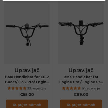
Upravljač
Upravljač
BMX Handlebar for EP-2
BMX Handlebar for
Boost/ EP-2 Pro/ Engine
Engine Pro / Engine Pro
X
2.0 / X20 / L20 3.0 Boost
33 recenzije
61 recenzije
/ L20 3.0 Pro/ EP-2 3.0
€55.00
€69.00
Boost/ Engine Pro 3.0
Boost
Kupujte odmah
Kupujte odmah