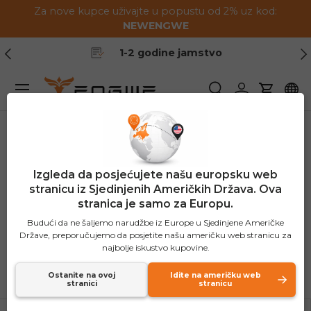
Za nove kupce uživajte u popustu od 2% uz kod:
Preskoči na sadržaj
NEWENGWE
Prethodno
Slj
1-2 godine jamstvo
Jelovnik
Pretraživanje
Prijavite se
Košaric
Dom
Nadograđeni e-bicikl
Izgleda da posjećujete našu europsku web
Nadograđeni e-bicikl
stranicu iz Sjedinjenih Američkih Država. Ova
stranica je samo za Europu.
(5 proizvoda)
Budući da ne šaljemo narudžbe iz Europe u Sjedinjene Američke
Države, preporučujemo da posjetite našu američku web stranicu za
najbolje iskustvo kupovine.
Poredaj po
Popis
Mrež
Ostanite na ovoj
Idite na američku web
Istaknuto
stranici
stranicu