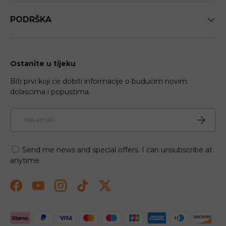
PODRŠKA
Ostanite u tijeku
Biti prvi koji će dobiti informacije o budućim novim
dolascima i popustima.
E-mail
Pretplati
Send me news and special offers. I can unsubscribe at
anytime.
Facebook
YouTube
Instagram
TikTok
Twitter
Prihvaćeni načini plaćanja