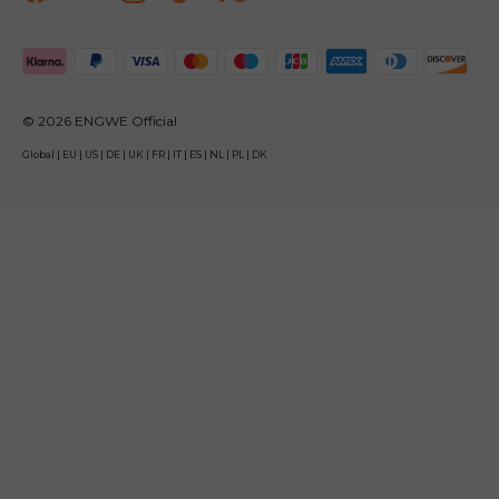
Prihvaćeni načini plaćanja
© 2026
ENGWE Official
Global
|
EU
|
US
|
DE
|
UK
|
FR
|
IT
|
ES
|
NL
|
PL
|
DK