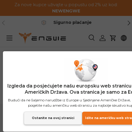
Za nove kupce uživajte u popustu od 2% uz kod:
Preskoči na sadržaj
NEWENGWE
Prethodno
Slj
Sigurno plaćanje
Jelovnik
Pretraživanje
Prijavite se
Košaric
Prava intelektualnog vl
Izgleda da posjećujete našu europsku web stranicu 
Američkih Država. Ova stranica je samo za E
Budući da ne šaljemo narudžbe iz Europe u Sjedinjene Američke Države
posjetite našu američku web stranicu za najbolje iskustvo ku
Ostanite na ovoj stranici
Idite na američku web stra