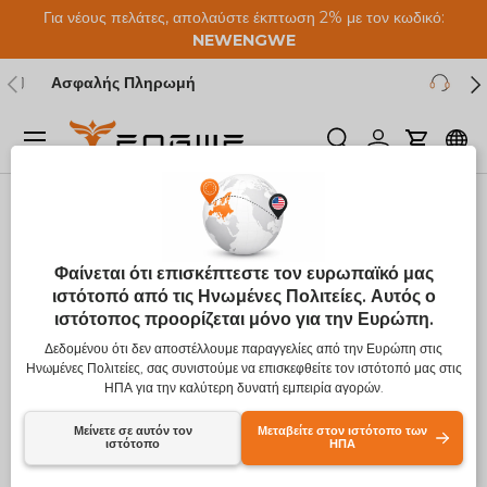
Για νέους πελάτες, απολαύστε έκπτωση 2% με τον κωδικό:
Μετάβαση στο περιεχόμενο
NEW
ENGWE
Προηγούμενος
Επ
Υποστήριξη Πελατών Δια Βίου
Μενού
Ερευνα
Συνδεθείτε
Καροτσά
Σπίτι
Αποθήκευση & Μεταφορά
Φαίνεται ότι επισκέπτεστε τον ευρωπαϊκό μας
Αποθήκευση &
ιστότοπό από τις Ηνωμένες Πολιτείες. Αυτός ο
ιστότοπος προορίζεται μόνο για την Ευρώπη.
Μεταφορά
Δεδομένου ότι δεν αποστέλλουμε παραγγελίες από την Ευρώπη στις
Ηνωμένες Πολιτείες, σας συνιστούμε να επισκεφθείτε τον ιστότοπό μας στις
(7 προϊόντα)
ΗΠΑ για την καλύτερη δυνατή εμπειρία αγορών.
Μείνετε σε αυτόν τον
Μεταβείτε στον ιστότοπο των
ιστότοπο
ΗΠΑ
Ταξινόμηση κατά
Λίστα
Πλέγμ