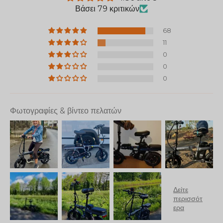
Βάσει 79 κριτικών
68
11
0
0
0
Φωτογραφίες & βίντεο πελατών