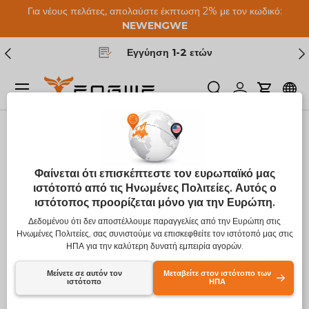
Για νέους πελάτες, απολαύστε έκπτωση 2% με τον κωδικό:
Μετάβαση στο περιεχόμενο
NEW
ENGWE
Προηγούμενος
Επ
Εγγύηση 1-2 ετών
Μενού
Ερευνα
Συνδεθείτε
Καροτσά
Σπίτι
ENGWE T14
Εικών 1 είναι πλέον διαθέσιμο σε προβολή γκαλερί
Φαίνεται ότι επισκέπτεστε τον ευρωπαϊκό μας
ιστότοπό από τις Ηνωμένες Πολιτείες. Αυτός ο
ιστότοπος προορίζεται μόνο για την Ευρώπη.
Δεδομένου ότι δεν αποστέλλουμε παραγγελίες από την Ευρώπη στις
Ηνωμένες Πολιτείες, σας συνιστούμε να επισκεφθείτε τον ιστότοπό μας στις
ΗΠΑ για την καλύτερη δυνατή εμπειρία αγορών.
Μείνετε σε αυτόν τον
Μεταβείτε στον ιστότοπο των
ιστότοπο
ΗΠΑ