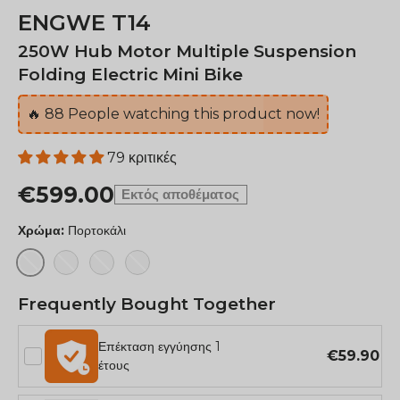
ENGWE T14
250W Hub Motor Multiple Suspension
Folding Electric Mini Bike
🔥
88
People watching this product now!
79 κριτικές
€599.00
Εκτός αποθέματος
Χρώμα:
Πορτοκάλι
Πορτοκάλι
Μπλε
Γκρί
Λευκό
Frequently Bought Together
Επέκταση εγγύησης 1
€59.90
έτους