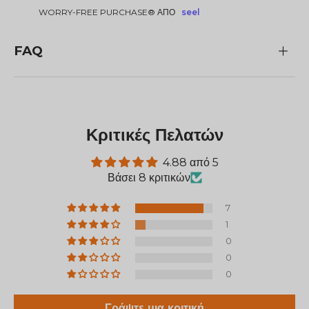
WORRY-FREE PURCHASE® ΑΠΌ
seel
FAQ
Κριτικές Πελατών
4.88 από 5
Βάσει 8 κριτικών
7
1
0
0
0
Γράψτε μια κριτική