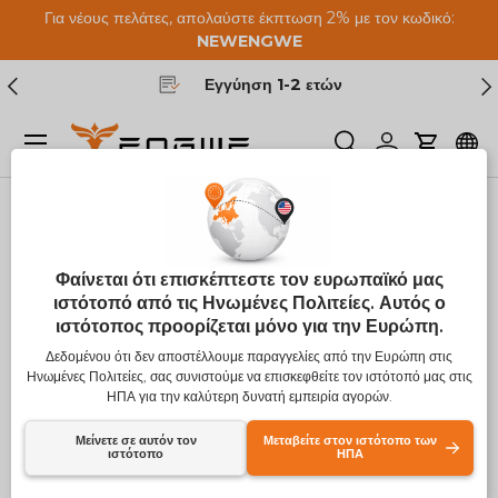
Για νέους πελάτες, απολαύστε έκπτωση 2% με τον κωδικό:
Μετάβαση στο περιεχόμενο
NEW
ENGWE
Προηγούμενος
Επ
Εγγύηση 1-2 ετών
Μενού
Ερευνα
Συνδεθείτε
Καροτσά
Σπίτι
Πίσω φώτα
Φαίνεται ότι επισκέπτεστε τον ευρωπαϊκό μας
ιστότοπό από τις Ηνωμένες Πολιτείες. Αυτός ο
ιστότοπος προορίζεται μόνο για την Ευρώπη.
Δεδομένου ότι δεν αποστέλλουμε παραγγελίες από την Ευρώπη στις
Ηνωμένες Πολιτείες, σας συνιστούμε να επισκεφθείτε τον ιστότοπό μας στις
ΗΠΑ για την καλύτερη δυνατή εμπειρία αγορών.
Μείνετε σε αυτόν τον
Μεταβείτε στον ιστότοπο των
ιστότοπο
ΗΠΑ