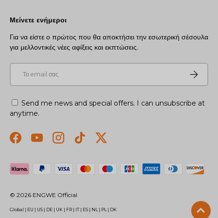
Μείνετε ενήμεροι
Για να είστε ο πρώτος που θα αποκτήσει την εσωτερική σέσουλα
για μελλοντικές νέες αφίξεις και εκπτώσεις.
E-mail
Συνεισφέρ
Send me news and special offers. I can unsubscribe at
anytime.
Facebook
YouTube
Instagram
TikTok
Twitter
Αποδεκτοί τρόποι πληρωμής
© 2026
ENGWE Official
Global
|
EU
|
US
|
DE
|
UK
|
FR
|
IT
|
ES
|
NL
|
PL
|
DK