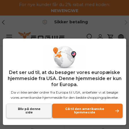
For nye kunder får du 2% rabat med koden:
Gå til indhold
NEWENGWE
Tidligere
Næ
Sikker betaling
Menu
Søge
Log ind
Vogn
Hjem
Produkter
Det ser ud til, at du besøger vores europæiske
Produkter
hjemmeside fra USA. Denne hjemmeside er kun
for Europa.
(126 produkter)
Da vi ikke sender ordrer fra Europa til USA, anbefaler vi at besøge
vores amerikanske hjemmeside for den bedste shoppingoplevelse.
Sorter efter
Bliv på denne
Gå til den amerikanske
Liste
Gitte
side
hjemmeside
Alfabetisk, A-Z