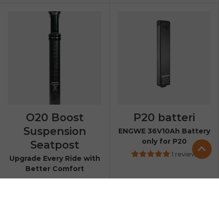
O20 Boost
P20 batteri
Suspension
ENGWE 36V10Ah Battery
only for P20
Seatpost
1 review
Upgrade Every Ride with
Better Comfort
€39.00
€209.00
Køb nu
Køb nu