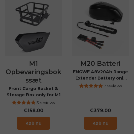
M1
M20 Batteri
Opbevaringsbok
ENGWE 48V20Ah Range
Extender Battery only
ssæt
for M20
7 reviews
Front Cargo Basket &
Storage Box only for M1
3 reviews
€158.00
€379.00
Køb nu
Køb nu