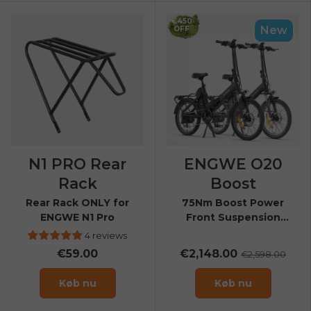
€450
New
OFF
N1 PRO Rear
ENGWE O20
Rack
Boost
Rear Rack ONLY for
75Nm Boost Power
ENGWE N1 Pro
Front Suspension
Folding E-Bike
4 reviews
€59.00
€2,148.00
€2,598.00
Køb nu
Køb nu