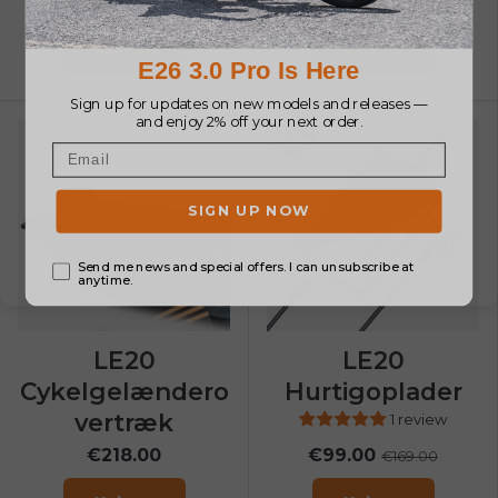
€399.00
€165.00
Køb nu
Køb nu
€70
OFF
LE20
LE20
Cykelgelændero
Hurtigoplader
vertræk
1 review
€218.00
€99.00
€169.00