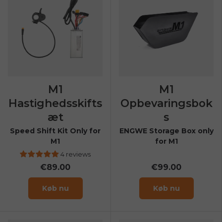
M1
M1
Hastighedsskifts
Opbevaringsbok
æt
s
Speed Shift Kit Only for
ENGWE Storage Box only
M1
for M1
4 reviews
€89.00
€99.00
Køb nu
Køb nu