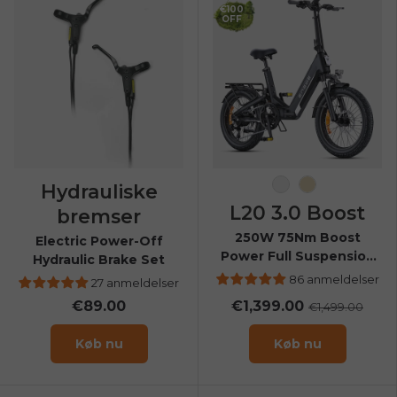
€100
OFF
Hydrauliske
Sort
Champagne
L20 3.0 Boost
bremser
250W 75Nm Boost
Electric Power-Off
Power Full Suspension
Hydraulic Brake Set
Compact E-bike
86 anmeldelser
27 anmeldelser
€89.00
€1,399.00
€1,499.00
Køb nu
Køb nu