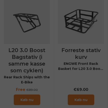
L20 3.0 Boost
Forreste stativ
Bagstativ (i
kurv
samme kasse
ENGWE Front Rack
Basket for L20 3.0 Boost
som cyklen)
& L20 3.0 Pro
Rear Rack Ships with the
E-Bike
Free
€69.00
€89.00
Køb nu
Køb nu