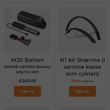
M20 Batteri
N1 Air Skærme (i
samme kasse
ENGWE 48V13Ah Battery
only for M20
som cyklen)
€269.00
Free
€69.00
Køb nu
Køb nu