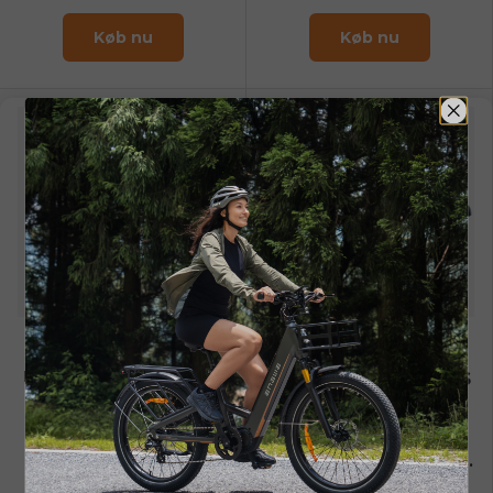
Køb nu
Køb nu
LE20 Battery
LE20
Cykelsikkerheds
ENGWE Battery only for
LE20
rækværk
Bike Guardrail & Back
Rest Support only for
LE20