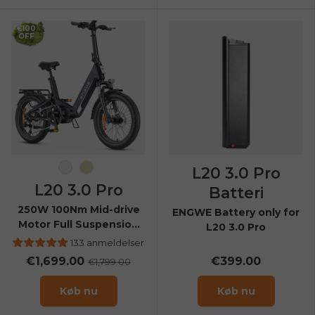
€100
OFF
L20 3.0 Pro
Sort
Champagne
L20 3.0 Pro
Batteri
250W 100Nm Mid-drive
ENGWE Battery only for
Motor Full Suspension
L20 3.0 Pro
Compact E-bike
133 anmeldelser
€1,699.00
€399.00
€1,799.00
Køb nu
Køb nu