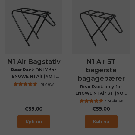
N1 Air Bagstativ
N1 Air ST
bagerste
Rear Rack ONLY for
ENGWE N1 Air (NOT
bagagebærer
compatible with N1 Air
1 review
Rear Rack only for
ST)
ENGWE N1 Air ST (NOT
compatible with N1 Air)
3 reviews
€59.00
€59.00
Køb nu
Køb nu