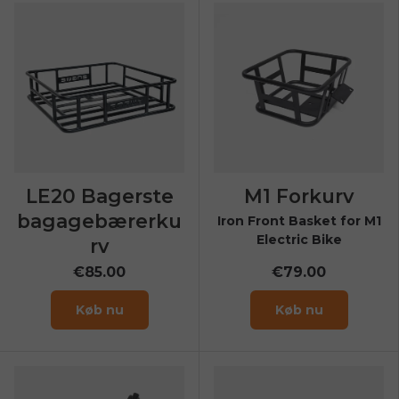
LE20 Bagerste
M1 Forkurv
bagagebærerku
Iron Front Basket for M1
Electric Bike
rv
€85.00
€79.00
Køb nu
Køb nu