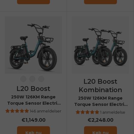
L20 Boost
Sort
Havgrøn
Bourgogne
L20 Boost
Kombination
250W 126KM Range
250W 126KM Range
Torque Sensor Electric
Torque Sensor Electric
Fat Bike with a Boost
Fat Bike with a Boost
146 anmeldelser
1 anmeldelse
Button
Button
€1,149.00
€2,248.00
Køb nu
Køb nu