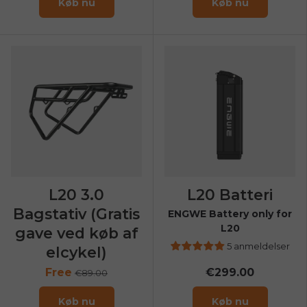
Køb nu
Køb nu
E26 3.0 Pro Is Here
Sign up for updates on new models and releases —
and enjoy 2% off your next order.
Email
SIGN UP NOW
Send me news and special offers. I can unsubscribe at
email_marketing_consent
anytime.
L20 3.0
L20 Batteri
Bagstativ (Gratis
ENGWE Battery only for
L20
gave ved køb af
5 anmeldelser
elcykel)
Free
€299.00
€89.00
Køb nu
Køb nu