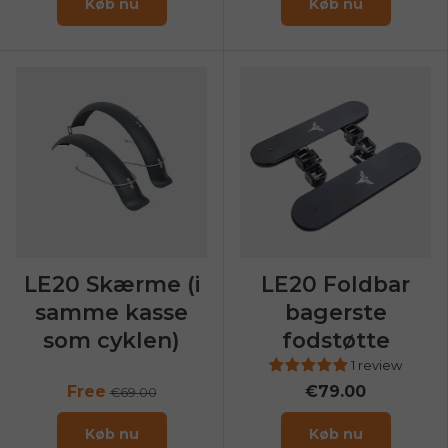
Køb nu
Køb nu
LE20 Skærme (i
LE20 Foldbar
samme kasse
bagerste
som cyklen)
fodstøtte
1 review
Free
€79.00
€69.00
Køb nu
Køb nu