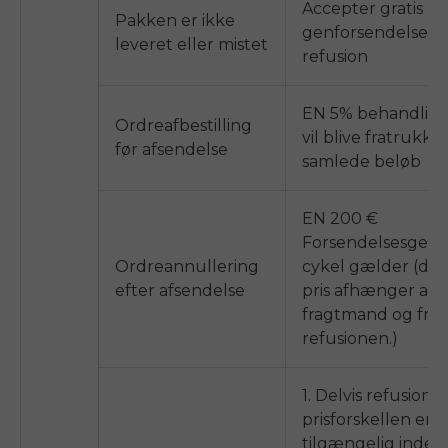
Accepter gratis
Pakken er ikke
genforsendelse el
leveret eller mistet
refusion
EN
5%
behandling
Ordreafbestilling
vil blive fratrukke
før afsendelse
samlede beløb
EN
200 €
Forsendelsesgebyr
Ordreannullering
cykel gælder (den
efter afsendelse
pris afhænger af d
fragtmand og fra
refusionen.)
1. Delvis refusion a
prisforskellen er
tilgængelig inden 