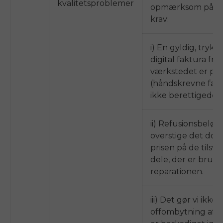
kvalitetsproblemer
opmærksom på f
krav:
i) En gyldig, trykt 
digital faktura fra
værkstedet er på
(håndskrevne fakt
ikke berettigede);
ii) Refusionsbeløbe
overstige det dob
prisen på de tilsv
dele, der er brugt 
reparationen.
iii) Det gør vi ikke
off
ombytning af d