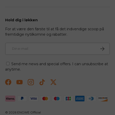
Hold dig i løkken
For at være den første til at få det indvendige scoop på
fremtidige nytilkomne og rabatter.
E-mail
Abonner
Send me news and special offers. I can unsubscribe at
anytime.
Facebook
YouTube
Instagram
TikTok
Twitter
Betalingsmetoder accepteres
© 2026
ENGWE Official