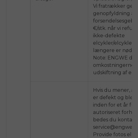
Vi fratrækker geby
genopfyldning af 
forsendelsesgebyr
€/stk.
når vi refun
ikke-defekte
elcykler/elcykler, 
længere er nødve
Note:
ENGWE
dæk
omkostningerne ti
udskiftning af em
Hvis du mener, at 
er defekt og blev
inden for et år fra
autoriseret forhan
bedes du kontakt
service@engwe.c
Provide fotos eller