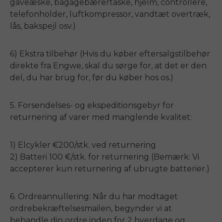
gaveæske, bagagebærertaske, hjelm, controllere,
telefonholder, luftkompressor, vandtæt overtræk,
lås, bakspejl osv.)
6) Ekstra tilbehør (Hvis du køber eftersalgstilbehør
direkte fra Engwe, skal du sørge for, at det er den
del, du har brug for, før du køber hos os.)
5. Forsendelses- og ekspeditionsgebyr for
returnering af varer med manglende kvalitet:
1) Elcykler €200/stk. ved returnering
2) Batteri 100 €/stk. for returnering (Bemærk: Vi
accepterer kun returnering af ubrugte batterier.)
6. Ordreannullering: Når du har modtaget
ordrebekræftelsesmailen, begynder vi at
behandle din ordre inden for 2 hverdage og