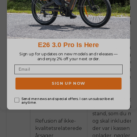
Skal tage en video
billede for at vise
problemet med cy
inden den bliver r
Vilkår
Kun refusion inde
dage:
ubrugt, uå
emballage, ubrugt
elcyklen skal hav
end ti (10) kilomet
displayet, være fri f
snavs, støv, duft e
tegn på brug og s
samme emballage
stand, som du mo
Refusion af ikke-
og skal inkludere a
kvalitetsrelaterede
der var i kassen (e.
årsager
oplader, nøgler, h