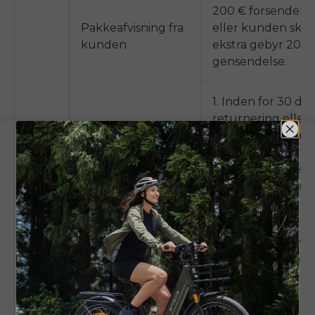
200 €
forsendels
Pakkeafvisning fra
eller kunden skal 
kunden
ekstra gebyr
200 
gensendelse.
1.
Inden for 30 da
returnering eller
ombytning af def
produkter.
Forsendelsesgeby
€100 refunderes i
Refusion på grund
2.
Over 30
af
dage
Returnering
kvalitetsproblemer
accepteres ikke; 
reparation med E
vejledning.