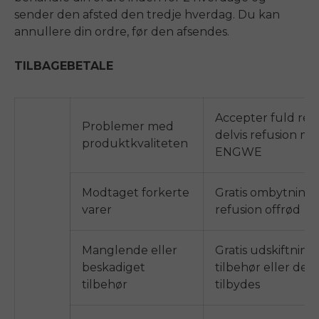
sender den afsted den tredje hverdag. Du kan
annullere din ordre, før den afsendes.
TILBAGEBETALE
Accepter fuld refu
Problemer med
delvis refusion m
produktkvaliteten
ENGWE
Modtaget forkerte
Gratis ombytning e
E26 3.0 Pro Is Here
varer
refusion
off
rød
Sign up for updates on new models and releases —
and enjoy 2% off your next order.
Email
Manglende eller
Gratis udskiftning 
SIGN UP NOW
beskadiget
tilbehør eller delv
tilbehør
tilbydes
Send me news and special offers. I can unsubscribe at
email_marketing_consent
anytime.