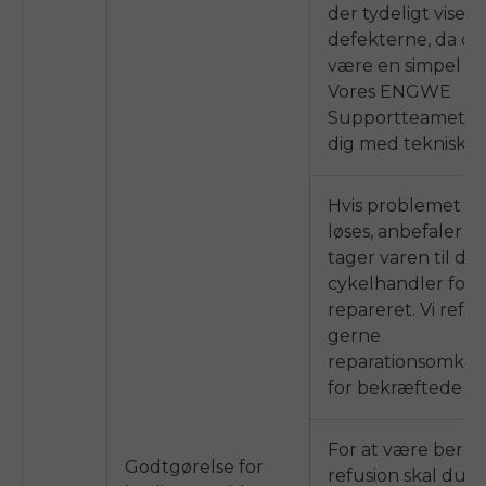
der tydeligt viser
defekterne, da de
være en simpel lø
Vores
ENGWE
Supportteamet vi
dig med teknisk v
Hvis problemet ik
løses, anbefaler vi
tager varen til din
cykelhandler for a
repareret. Vi refu
gerne
reparationsomkos
for bekræftede de
For at være beretti
Godtgørelse for
refusion skal du 