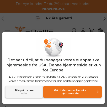
For nye kunder får du 2% rabat med koden:
Gå til indhold
NEWENGWE
Tidligere
Næ
1-2 års garanti
Menu
Søge
Log ind
Vogn
Retur- og
Det ser ud til, at du besøger vores europæiske
tilbagebetalingspolitik
hjemmeside fra USA. Denne hjemmeside er kun
for Europa.
Da vi ikke sender ordrer fra Europa til USA, anbefaler vi at besøge
vores amerikanske hjemmeside for den bedste shoppingoplevelse.
Gennemgå venligst følgende oplysninger for at
gøre dig bekendt med vores retur- og
Bliv på denne
Gå til den amerikanske
side
hjemmeside
refunderingspolitik, som gælder for elektriske
løbehjul og elcykler købt via ENGWE.COM