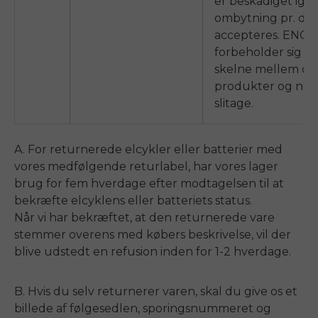
er beskadiget ige
ombytning pr. del
accepteres.
ENG
forbeholder sig ret
skelne mellem de
produkter og nor
slitage.
A. For returnerede elcykler eller batterier med
vores medfølgende returlabel, har vores lager
brug for fem hverdage efter modtagelsen til at
bekræfte elcyklens eller batteriets status.
Når vi har bekræftet, at den returnerede vare
stemmer overens med købers beskrivelse, vil der
blive udstedt en refusion inden for 1-2 hverdage.
B. Hvis du selv returnerer varen, skal du give os et
billede af følgesedlen, sporingsnummeret og