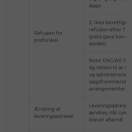
dage.
2. Ikke berettiget t
refusion efter 7 d
Refusion for
gratis gave kan giv
prisforskel
stedet).
Note:
ENGWE
for
sig retten til at o
og administrere al
salgsfremmende
arrangementer.
Leveringsadressen
Ændring af
ændres, når cykle
leveringsadresse
blevet afsendt.