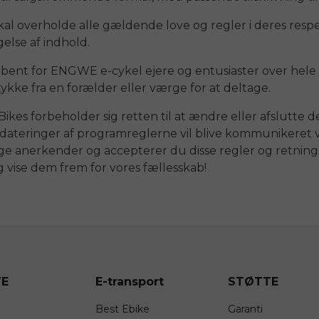
skal overholde alle gældende love og regler i deres res
else af indhold.
åbent for
ENGWE
e-cykel ejere og entusiaster over hele
ykke fra en forælder eller værge for at deltage.
Bikes forbeholder sig retten til at ændre eller afslutte de
pdateringer af programreglerne vil blive kommunikeret v
ge anerkender og accepterer du disse regler og retningsl
g vise dem frem for vores fællesskab!
E
E-transport
STØTTE
Best Ebike
Garanti