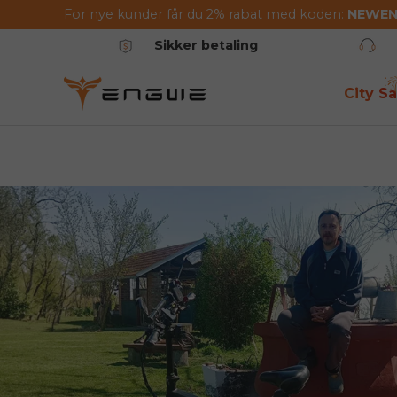
For nye kunder får du 2% rabat med koden:
NEWE
Gå til indhold
Sikker betaling
City Sa