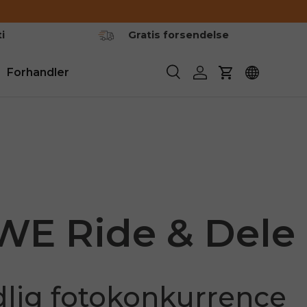
i
Gratis forsendelse
Forhandler
Søge
Log ind
Vogn
E Ride & Dele
lig fotokonkurrence