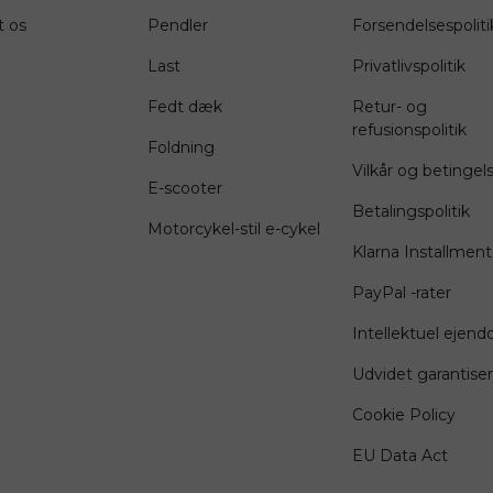
t os
Pendler
Forsendelsespoliti
Last
Privatlivspolitik
Fedt dæk
Retur- og
refusionspolitik
Foldning
Vilkår og betingel
E-scooter
Betalingspolitik
Motorcykel-stil e-cykel
Klarna Installment
PayPal -rater
Intellektuel ejen
Udvidet garantiser
Cookie Policy
EU Data Act