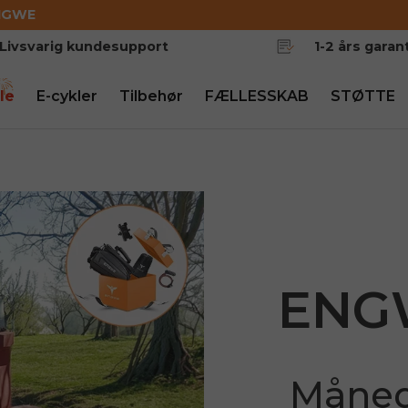
NGWE
Livsvarig kundesupport
1-2 års garant
le
E-cykler
Tilbehør
FÆLLESSKAB
STØTTE
ENGW
Måned