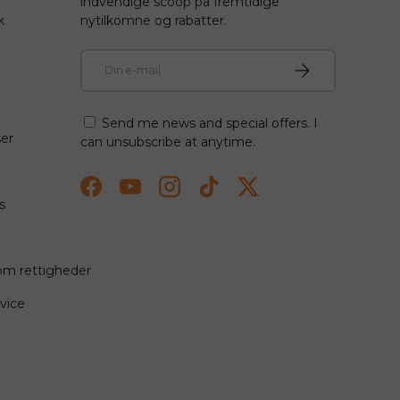
indvendige scoop på fremtidige
k
nytilkomne og rabatter.
E-mail
Abonner
Send me news and special offers. I
ser
can unsubscribe at anytime.
Facebook
YouTube
Instagram
TikTok
Twitter
s
dom rettigheder
vice