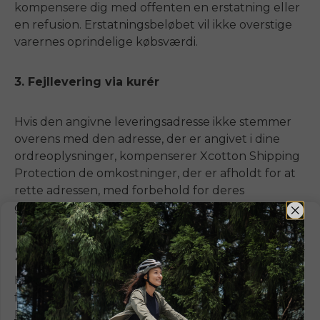
kompensere dig med
off
enten en erstatning eller
en refusion. Erstatningsbeløbet vil ikke overstige
varernes oprindelige købsværdi.
3. Fejllevering via kurér
Hvis den angivne leveringsadresse ikke stemmer
overens med den adresse, der er angivet i dine
ordreoplysninger, kompenserer Xcotton Shipping
Protection de omkostninger, der er afholdt for at
rette adressen, med forbehold for deres
godkendelse.
Sådan indgiver du et krav
Hvis dine pakker er mistet, beskadiget eller
fejlleveret, bedes du besøge
off
officiel
Xcotton
Resolution Center
på deres hjemmeside for at