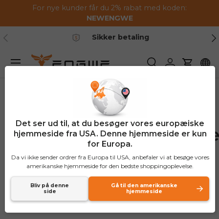
For nye kunder får du 2% rabat med koden:
Gå til indhold
NEWENGWE
Tidligere
Næ
Sikker betaling
Menu
Søge
Log ind
Vogn
Xcotton
Det ser ud til, at du besøger vores europæiske
forsendelsesbeskyttels
hjemmeside fra USA. Denne hjemmeside er kun
for Europa.
Da vi ikke sender ordrer fra Europa til USA, anbefaler vi at besøge vores
amerikanske hjemmeside for den bedste shoppingoplevelse.
Vi har indgået et partnerskab med Xcotton
Shipping Protection for at levere
Bliv på denne
Gå til den amerikanske
side
hjemmeside
forsendelsesbeskyttelsestjenester.