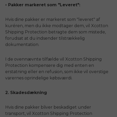
• Pakker markeret som "Leveret":
Hvis dine pakker er markeret som "leveret" af
kuréren, men du ikke modtager dem, vil Xcotton
Shipping Protection betragte dem som mistede,
forudsat at du indsender tilstrækkelig
dokumentation.
E26 3.0 Pro Is Here
Sign up for updates on new models and releases —
and enjoy 2% off your next order.
Email
I de ovennævnte tilfælde vil Xcotton Shipping
Protection kompensere dig med enten en
SIGN UP NOW
erstatning eller en refusion, som ikke vil overstige
Send me news and special offers. I can unsubscribe at
email_marketing_consent
anytime.
varernes oprindelige købsværdi.
2. Skadesdækning
Hvis dine pakker bliver beskadiget under
transport, vil Xcotton Shipping Protection