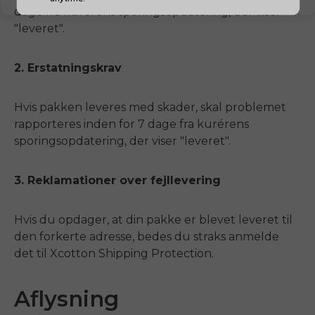
dage fra kurerens sporingsopdatering, der viser
"leveret".
2. Erstatningskrav
Hvis pakken leveres med skader, skal problemet
rapporteres inden for 7 dage fra kurérens
sporingsopdatering, der viser "leveret".
3. Reklamationer over fejllevering
Hvis du opdager, at din pakke er blevet leveret til
den forkerte adresse, bedes du straks anmelde
det til Xcotton Shipping Protection.
Aflysning