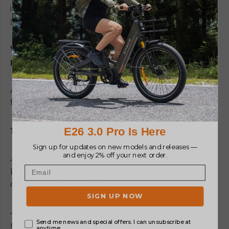
indsende en klage, eller kontakt dem direkte på
support@xcottons.com
.
Vigtige tidsfrister for rapportering af
problemer:
Alle problemer skal rapporteres inden for 90 dage
fra bestillingsdatoen.
1. Erstatningskrav
• Hvis pakken ikke er markeret som "leveret" af
kuréren, skal problemet rapporteres inden for 90
dage fra bestillingsdatoen.
• Hvis pakken er markeret som "leveret", men ikke
modtaget, skal problemet rapporteres inden for 7