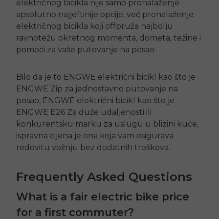
električnog bicikla nije samo pronalaženje
apsolutno najjeftinije opcije, već pronalaženje
električnog bicikla koji
off
pruža najbolju
ravnotežu okretnog momenta, dometa, težine i
pomoći za vaše putovanje na posao.
Bilo da je to
ENGWE
električni bicikl
kao što je
ENGWE
Zip za jednostavno putovanje na
posao,
ENGWE
električni bicikl
kao što je
ENGWE E26
Za duže udaljenosti ili
konkurentsku marku za uslugu u blizini kuće,
ispravna cijena je ona koja vam osigurava
redovitu vožnju bez dodatnih troškova.
Frequently Asked Questions
What is a fair electric bike price
for a first commuter?