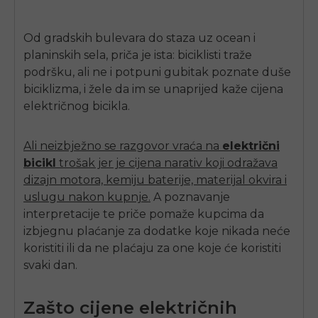
Od gradskih bulevara do staza uz ocean i
planinskih sela, priča je ista: biciklisti traže
podršku, ali ne i potpuni gubitak poznate duše
biciklizma, i žele da im se unaprijed kaže cijena
električnog bicikla.
Ali neizbježno se razgovor vraća na
električni
bicikl
trošak jer je cijena narativ koji odražava
dizajn motora, kemiju baterije, materijal okvira i
uslugu nakon kupnje.
A poznavanje
interpretacije te priče pomaže kupcima da
izbjegnu plaćanje za dodatke koje nikada neće
koristiti ili da ne plaćaju za one koje će koristiti
svaki dan.
Zašto cijene električnih