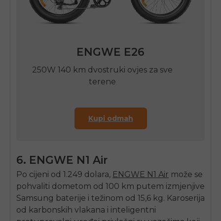
ENGWE E26
250W 140 km dvostruki ovjes za sve
terene
Kupi odmah
6.
ENGWE N1 Air
Po cijeni od 1.249 dolara,
ENGWE N1 Air
može se
pohvaliti dometom od 100 km putem izmjenjive
Samsung baterije i težinom od 15,6 kg. Karoserija
od karbonskih vlakana i inteligentni