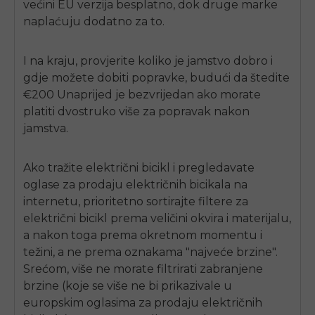
većini EU verzija besplatno, dok druge marke
naplaćuju dodatno za to.
I na kraju, provjerite koliko je jamstvo dobro i
gdje možete dobiti popravke, budući da štedite
€200 Unaprijed je bezvrijedan ako morate
platiti dvostruko više za popravak nakon
jamstva.
Ako tražite električni bicikl i pregledavate
oglase za prodaju električnih bicikala na
internetu, prioritetno sortirajte filtere za
električni bicikl prema veličini okvira i materijalu,
a nakon toga prema okretnom momentu i
težini, a ne prema oznakama "najveće brzine".
Srećom, više ne morate filtrirati zabranjene
brzine (koje se više ne bi prikazivale u
europskim oglasima za prodaju električnih