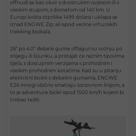
off
nudi se kao okvir s dvostrukim ovjesom ili s
visokim stupom, s dometom od 140 km. U
Europi košta otprilike 1499 dolara i uklapa se
iznad
ENGWE
Zip, ali ispod većine vrhunskih
trekking bicikala.
26" po 4.0" debele gume
off
sigurnu vožnju po
snijegu ili šljunku, a pristajat će raznim tipovima
tijela, s dostupnim verzijama s prohodnim i
visokim prohodnim kotačima. Kad su u pitanju
električni bicikli s debelim gumama,
ENGWE
E26
mnogi obično smatraju osnovnom linijom, a
to je adventure bicikl ispod 1500 km/h kojem bi
trebao težiti.