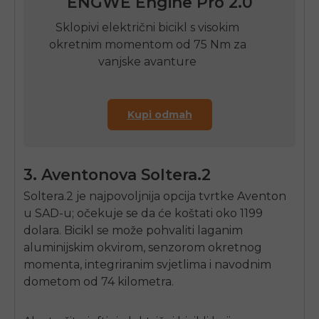
ENGWE
Engine Pro 2.0
Sklopivi električni bicikl s visokim
okretnim momentom od 75 Nm za
vanjske avanture
Kupi odmah
3. Aventonova Soltera.2
Soltera.2 je najpovoljnija opcija tvrtke Aventon
u SAD-u; očekuje se da će koštati oko 1199
dolara. Bicikl se može pohvaliti laganim
aluminijskim okvirom, senzorom okretnog
momenta, integriranim svjetlima i navodnim
dometom od 74 kilometra.