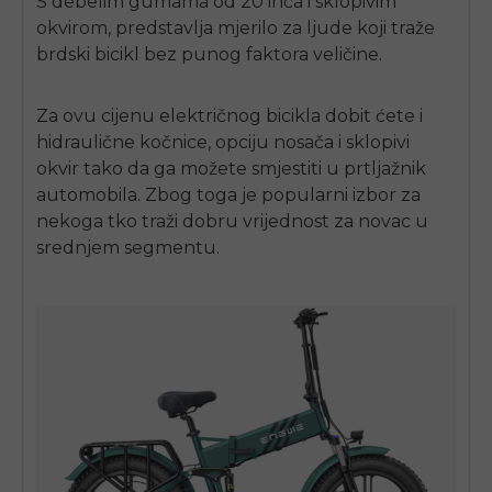
S debelim gumama od 20 inča i sklopivim
SIGN UP NOW
okvirom, predstavlja mjerilo za ljude koji traže
Send me news and special offers. I can unsubscribe at
email_marketing_consent
anytime.
brdski bicikl bez punog faktora veličine.
Za ovu cijenu električnog bicikla dobit ćete i
hidraulične kočnice, opciju nosača i sklopivi
okvir tako da ga možete smjestiti u prtljažnik
automobila. Zbog toga je popularni izbor za
nekoga tko traži dobru vrijednost za novac u
srednjem segmentu.