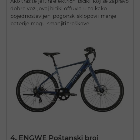
Ako tražite
jeftini električni bicikli
koji se zapravo
dobro vozi, ovaj bicikl
off
uvid u to kako
pojednostavljeni pogonski sklopovi i manje
baterije mogu smanjiti troškove.
4.
ENGWE
Poštanski broj