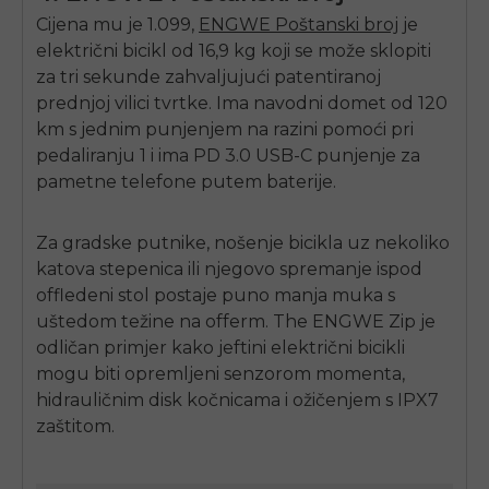
Cijena mu je 1.099,
ENGWE
Poštanski broj
je
električni bicikl od 16,9 kg koji se može sklopiti
za tri sekunde zahvaljujući patentiranoj
prednjoj vilici tvrtke. Ima navodni domet od 120
km s jednim punjenjem na razini pomoći pri
pedaliranju 1 i ima PD 3.0 USB-C punjenje za
pametne telefone putem baterije.
Za gradske putnike, nošenje bicikla uz nekoliko
katova stepenica ili njegovo spremanje ispod
off
ledeni stol postaje puno manja muka s
uštedom težine na
off
erm. The
ENGWE
Zip je
odličan primjer kako jeftini električni bicikli
mogu biti opremljeni senzorom momenta,
hidrauličnim disk kočnicama i ožičenjem s IPX7
zaštitom.