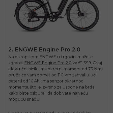
2.
ENGWE
Engine Pro 2.0
Na europskom
ENGWE
u trgovini možete
zgrabiti
ENGWE
Engine Pro 2.0
za €1,399. Ovaj
električni bicikl ima okretni moment od 75 Nm i
pružit će vam domet od 110 km zahvaljujući
bateriji od 16 Ah. Ima senzor okretnog
momenta, što je izvrsno za uspone na brda
kako biste osigurali da dobivate najveću
E26 3.0 Pro Is Here
moguću snagu.
Sign up for updates on new models and releases —
and enjoy 2% off your next order.
Email