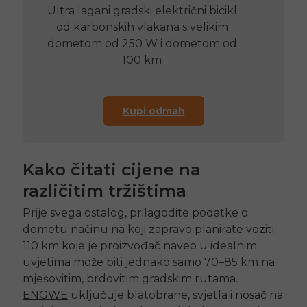
Ultra lagani gradski električni bicikl
od karbonskih vlakana s velikim
dometom od 250 W i dometom od
100 km
Kupi odmah
Kako čitati cijene na
različitim tržištima
Prije svega ostalog, prilagodite podatke o
dometu načinu na koji zapravo planirate voziti.
110 km koje je proizvođač naveo u idealnim
uvjetima može biti jednako samo 70–85 km na
mješovitim, brdovitim gradskim rutama.
ENGWE
uključuje blatobrane, svjetla i nosač na