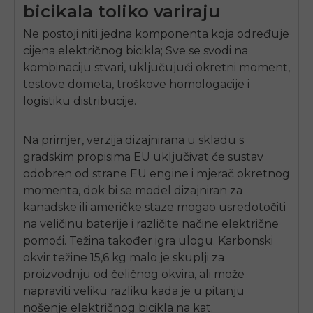
bicikala toliko variraju
Ne postoji niti jedna komponenta koja određuje
cijena električnog bicikla
; Sve se svodi na
kombinaciju stvari, uključujući okretni moment,
testove dometa, troškove homologacije i
logistiku distribucije.
Na primjer, verzija dizajnirana u skladu s
gradskim propisima EU uključivat će sustav
odobren od strane EU
engine
i mjerač okretnog
momenta, dok bi se model dizajniran za
kanadske ili američke staze mogao usredotočiti
na veličinu baterije i različite načine električne
pomoći. Težina također igra ulogu. Karbonski
okvir težine 15,6 kg malo je skuplji za
proizvodnju od čeličnog okvira, ali može
napraviti veliku razliku kada je u pitanju
nošenje električnog bicikla na kat.