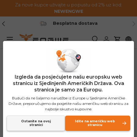
Za nove kupce uživajte u popustu od 2% uz kod:
Preskoči na sadržaj
NEWENGWE
Prethodno
Slj
rška
1-2 godine jamstvo
Jelovnik
Pretraživanje
Prijavite se
Košaric
Izgleda da posjećujete našu europsku web
stranicu iz Sjedinjenih Američkih Država. Ova
stranica je samo za Europu.
Budući da ne šaljemo narudžbe iz Europe u Sjedinjene Američke
Države, preporučujemo da posjetite našu američku web stranicu za
najbolje iskustvo kupovine.
Ostanite na ovoj
Idite na američku web
stranici
stranicu