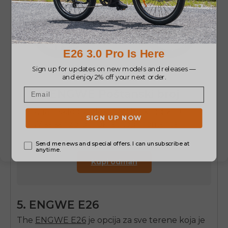
ENGWE
Poštanski broj
Lagani sklopivi električni bicikl od 250
W sa senzorom okretnog momenta
Kupi odmah
5.
ENGWE E26
The
ENGWE E26
je opcija za sve terene koja je