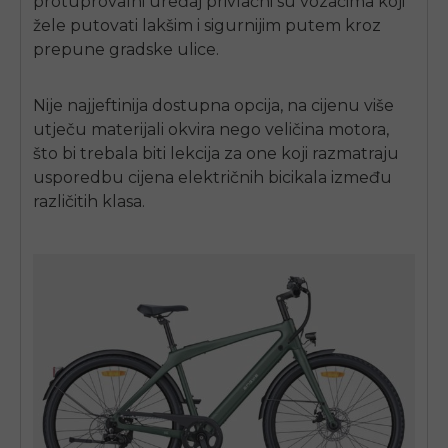
protuprovalni uređaj privlačni su vozačima koji
žele putovati lakšim i sigurnijim putem kroz
prepune gradske ulice.
Nije najjeftinija dostupna opcija, na cijenu više
utječu materijali okvira nego veličina motora,
što bi trebala biti lekcija za one koji razmatraju
usporedbu cijena električnih bicikala između
različitih klasa.