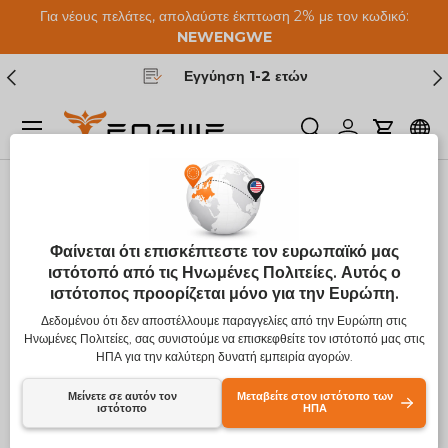
Για νέους πελάτες, απολαύστε έκπτωση 2% με τον κωδικό:
Μετάβαση στο περιεχόμενο
NEW
ENGWE
Προηγούμενος
Επ
Εγγύηση 1-2 ετών
Μενού
Ερευνα
Συνδεθείτε
Καροτσά
Ανακαλύψτε τα 4
Φαίνεται ότι επισκέπτεστε τον ευρωπαϊκό μας
ιστότοπό από τις Ηνωμένες Πολιτείες. Αυτός ο
καλύτερα ENGWE
ιστότοπος προορίζεται μόνο για την Ευρώπη.
Ηλεκτρικά ποδήλατα
Δεδομένου ότι δεν αποστέλλουμε παραγγελίες από την Ευρώπη στις
Ηνωμένες Πολιτείες, σας συνιστούμε να επισκεφθείτε τον ιστότοπό μας στις
προς αγορά για
ΗΠΑ για την καλύτερη δυνατή εμπειρία αγορών.
μετακινήσεις
Μείνετε σε αυτόν τον
Μεταβείτε στον ιστότοπο των
ιστότοπο
ΗΠΑ