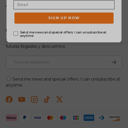
APOYO
Manténgase informado
Sea el primero en recibir información exclusiva sobre
futuras llegadas y descuentos.
Correo electrónico
Suscribir
Send me news and special offers. I can unsubscribe at
anytime.
Facebook
YouTube
Instagram
TikTok
Twitter
Formas de pago aceptadas