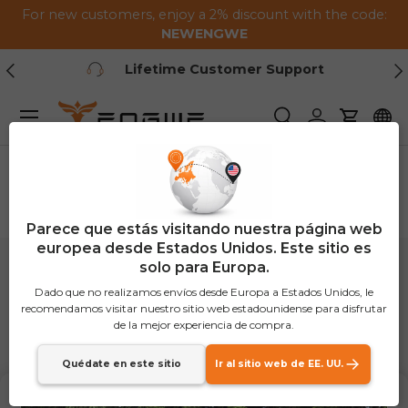
For new customers, enjoy a 2% discount with the code:
Saltar al contenido
NEWENGWE
Anterior
Pr
Lifetime Customer Support
Menú
Buscar
Iniciar sesión
Carrito
Parece que estás visitando nuestra página web
europea desde Estados Unidos. Este sitio es
solo para Europa.
Dado que no realizamos envíos desde Europa a Estados Unidos, le
recomendamos visitar nuestro sitio web estadounidense para disfrutar
de la mejor experiencia de compra.
Tel:
Quédate en este sitio
Ir al sitio web de EE. UU.
+33 805980036
Hours: 9:00 AM – 6:00 PM (GMT+1)