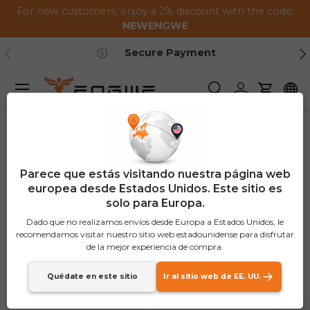
For new customers, enjoy a 2% discount with the code:
Saltar al contenido
NEWENGWE
Anterior
Pr
Secure Payment
Menú
Buscar
Iniciar sesión
Carrito
Hogar
Bolsas
Parece que estás visitando nuestra página web
Bolsas
europea desde Estados Unidos. Este sitio es
solo para Europa.
(3 productos)
Dado que no realizamos envíos desde Europa a Estados Unidos, le
recomendamos visitar nuestro sitio web estadounidense para disfrutar
de la mejor experiencia de compra.
Ordenar por
Lista
Cuadr
Quédate en este sitio
Ir al sitio web de EE. UU.
Características