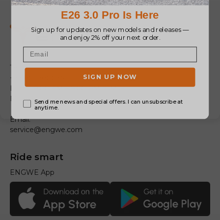
Tel:
+33 805980036
Hours: 9:00 AM – 6:00 PM (GMT+1)
Monday – Friday
Email:
service@engwe.com
Ride smart
ENGWE App