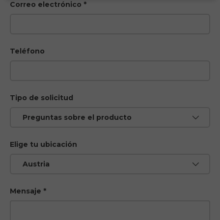
Correo electrónico
Teléfono
Tipo de solicitud
Elige tu ubicación
E26 3.0 Pro Is Here
Mensaje
Sign up for updates on new models and releases —
and enjoy 2% off your next order.
Email