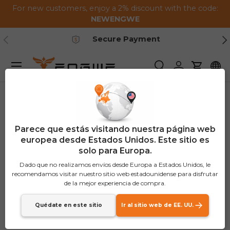
For new customers, enjoy a 2% discount with the code:
Saltar al contenido
NEWENGWE
Anterior
Pr
Secure Payment
Menú
Buscar
Iniciar sesión
Carrito
Contáctenos
Parece que estás visitando nuestra página web
europea desde Estados Unidos. Este sitio es
solo para Europa.
Dado que no realizamos envíos desde Europa a Estados Unidos, le
recomendamos visitar nuestro sitio web estadounidense para disfrutar
de la mejor experiencia de compra.
Nombre
Quédate en este sitio
Ir al sitio web de EE. UU.