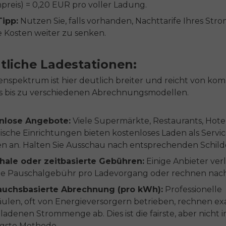
preis) = 0,20 EUR pro voller Ladung.
Tipp:
Nutzen Sie, falls vorhanden, Nachttarife Ihres Stro
 Kosten weiter zu senken.
tliche Ladestationen:
enspektrum ist hier deutlich breiter und reicht von kom
s bis zu verschiedenen Abrechnungsmodellen.
nlose Angebote:
Viele Supermärkte, Restaurants, Hote
tische Einrichtungen bieten kostenloses Laden als Servic
n an. Halten Sie Ausschau nach entsprechenden Schild
hale oder zeitbasierte Gebühren:
Einige Anbieter ver
ge Pauschalgebühr pro Ladevorgang oder rechnen nach 
auchsbasierte Abrechnung (pro kWh):
Professionelle
ulen, oft von Energieversorgern betrieben, rechnen ex
ladenen Strommenge ab. Dies ist die fairste, aber nicht 
igste Methode.