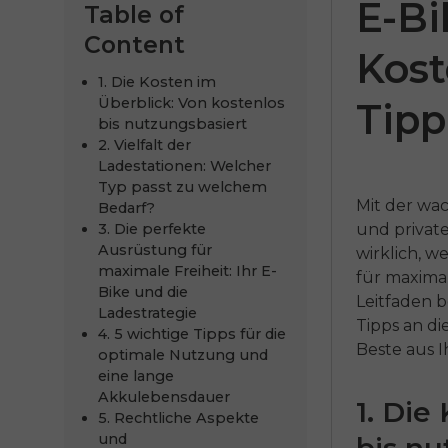
E-Bi
Table of
Content
Kost
1. Die Kosten im
Überblick: Von kostenlos
Tipp
bis nutzungsbasiert
2. Vielfalt der
Ladestationen: Welcher
Typ passt zu welchem
Mit der wa
Bedarf?
3. Die perfekte
und privat
E
ENGWE P275
ENGWE
Ausrüstung für
wirklich, w
maximale Freiheit: Ihr E-
für maxima
ST
Pr
00
Bike und die
Leitfaden 
Ladestrategie
€1,199.00
€1,099.00
€1,899.00
Tipps an di
4. 5 wichtige Tipps für die
Beste aus 
optimale Nutzung und
Comprar ahora
Comprar 
eine lange
Akkulebensdauer
1. Die
5. Rechtliche Aspekte
und