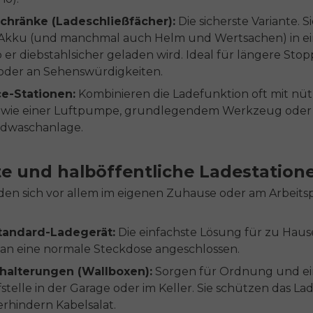
chränke (Ladeschließfächer):
Die sicherste Variante. S
 Akku (und manchmal auch Helm und Wertsachen) in e
o er diebstahlsicher geladen wird. Ideal für längere Stop
 oder an Sehenswürdigkeiten.
ce-Stationen:
Kombinieren die Ladefunktion oft mit nüt
s wie einer Luftpumpe, grundlegendem Werkzeug oder 
adwaschanlage.
te und halböffentliche Ladestation
nden sich vor allem im eigenen Zuhause oder am Arbeitsp
tandard-Ladegerät:
Die einfachste Lösung für zu Hause
 an eine normale Steckdose angeschlossen.
alterungen (Wallboxen):
Sorgen für Ordnung und ei
stelle in der Garage oder im Keller. Sie schützen das La
rhindern Kabelsalat.