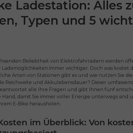
ke Ladestation: Alles 
en, Typen und 5 wicht
chsenden Beliebtheit von Elektrofahrrädern werden öff
e Lademöglichkeiten immer wichtiger. Doch was kostet 
 P275
ENGWE N1 Air
ENG
elche Arten von Stationen gibt es und wie nutzen Sie di
le Reichweite und Akkulebensdauer? Dieser umfassen
o
€1,249.00
€1,59
€1,799.00
beantwortet alle Ihre Fragen und gibt Ihnen fünf entsc
€2,199.00
e Hand, damit Sie immer voller Energie unterwegs sind 
Comprar ahora
Comp
Ihrem E-Bike herausholen.
ahora
 Kosten im Überblick: Von koste