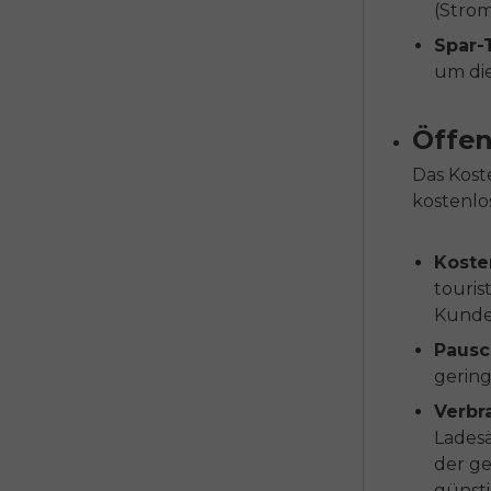
(Strom
Spar-
um die
Öffen
Das Kost
kostenlo
Koste
touris
Kunde
Pausc
gerin
Verbr
Ladesä
der ge
günst