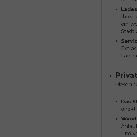
Lades
Ihren
ein, w
Stadt
Servi
Extra
Fahrr
Priva
Diese fi
Das S
direkt
Wandh
Anlauf
und ve