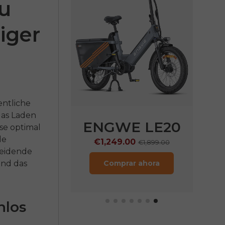
zu
iger
entliche
das Laden
WE
N1 Pro
ENGWE LE20
ese optimal
de
9.00
€1,249.00
€2,899.00
€1,899.00
heidende
und das
rar ahora
Comprar ahora
nlos