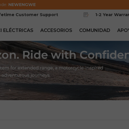
ode:
NEWENGWE
ifetime Customer Support
1-2 Year Warra
CI ELÉCTRICAS
ACCESORIOS
COMUNIDAD
APO