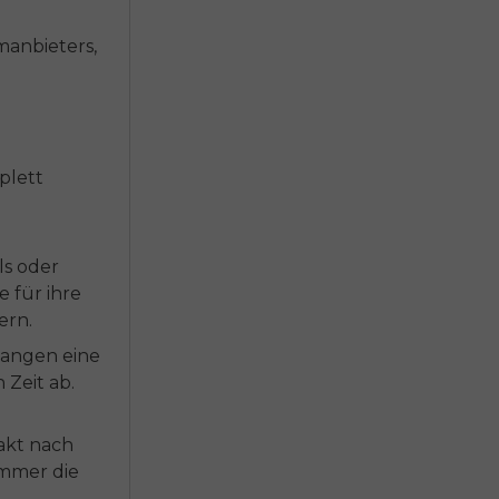
manbieters,
plett
ls oder
e für ihre
ern.
langen eine
Zeit ab.
akt nach
immer die