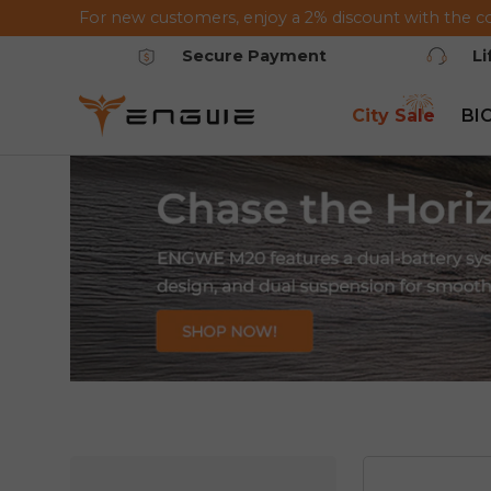
For new customers, enjoy a 2% discount with the c
Saltar al contenido
Secure Payment
L
City Sale
BI