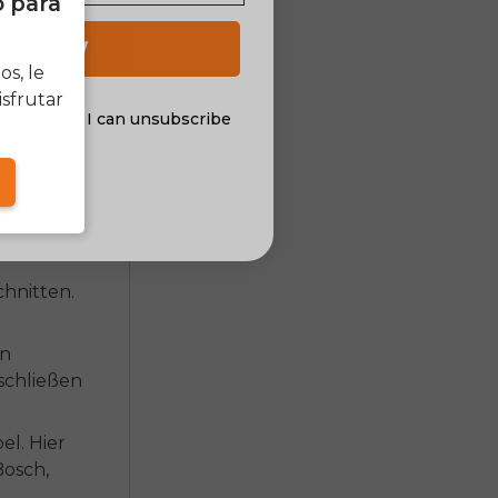
o para
is zur
ite Palette
 UP NOW
Kenntnis
s, le
sfrutar
al offers. I can unsubscribe
nsent
optimale
chnitten.
en
schließen
el. Hier
Bosch,