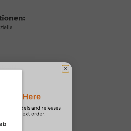
tionen:
zielle
ebstahl
tattet.
Pro Is Here
r Typ
n new models and releases
ff your next order.
 und die
eb
er