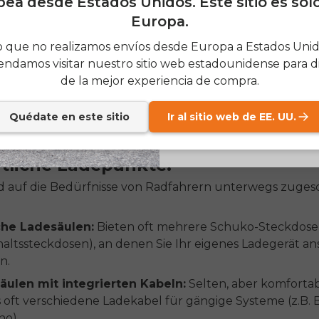
ea desde Estados Unidos. Este sitio es sol
Situation die richtige ist. Von der einfachen Steckdose b
Europa.
en Ladesäule mit integriertem Werkzeug gibt es eine bre
SIGN
eiten, die das Leben als E-Biker einfacher machen. Die 
 que no realizamos envíos desde Europa a Estados Unido
iedenen Typen hilft Ihnen, unterwegs nicht von einem
ndamos visitar nuestro sitio web estadounidense para di
Send me news and speci
email_marketing_co
len Anschluss überrascht zu werden und zu Hause die 
de la mejor experiencia de compra.
at anytime.
finden.
Quédate en este sitio
Ir al sitio web de EE. UU.
tliche Ladepunkte:
nd auf die Bedürfnisse von Radfahrern unterwegs zuges
che Ladesäulen:
Bieten oft mehrere Schuko-Steckdos
altssteckdosen), an denen Sie Ihr eigenes Ladegerät an
n.
äulen mit integrierten Kabeln:
Selten, aber komfortab
s oft verschiedene Ladekabel für gängige Systeme (z.B. 
no).