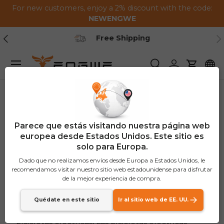
For new customers, enjoy a 2% discount with the code:
Saltar al contenido
NEWENGWE
Anterior
Pr
Free Shipping
Menú
Buscar
Iniciar sesión
Carrito
Las mejores bicicletas
Parece que estás visitando nuestra página web
europea desde Estados Unidos. Este sitio es
eléctricas de 2025:
solo para Europa.
mejores modelos
Dado que no realizamos envíos desde Europa a Estados Unidos, le
recomendamos visitar nuestro sitio web estadounidense para disfrutar
revisados ​​y comparados
de la mejor experiencia de compra.
Quédate en este sitio
Ir al sitio web de EE. UU.
bicicletas eléctricas
, Las bicicletas eléctricas