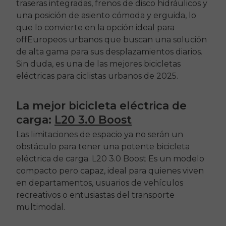
traseras integradas, frenos de disco hidráulicos y
una posición de asiento cómoda y erguida, lo
que lo convierte en la opción ideal para
off
Europeos urbanos que buscan una solución
de alta gama para sus desplazamientos diarios.
Sin duda, es una de las mejores bicicletas
eléctricas para ciclistas urbanos de 2025.
E26 3.0 Pro Is Here
Sign up for updates on new models and releases —
La mejor bicicleta eléctrica de
and enjoy 2% off your next order.
Email
carga:
L20 3.0 Boost
SIGN UP NOW
Las limitaciones de espacio ya no serán un
Send me news and special offers. I can unsubscribe at
email_marketing_consent
obstáculo para tener una potente bicicleta
anytime.
eléctrica de carga.
L20 3.0 Boost
Es un modelo
compacto pero capaz, ideal para quienes viven
en departamentos, usuarios de vehículos
recreativos o entusiastas del transporte
multimodal.