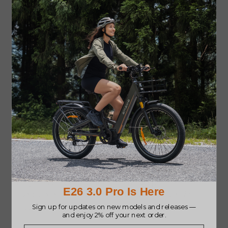
Decathlon Elops LD 920 E es una buena
bicicleta con un precio inferior a los 2500 euros,
ideal para ciclistas principiantes o para quienes
van al trabajo ocasionalmente en bicicleta.
Este modelo cuenta con un motor central de
250W, hasta 90 km de autonomía por carga y
todo lo necesario: guardabarros, luces,
portaequipaje trasero, etc., a pesar de su bajo
precio.
Su diseño cómodo y práctico es una excelente
manera de adentrarse en el mundo de las
bicicletas eléctricas. Para quienes buscan las
mejores bicicletas eléctricas a un precio
asequible, la Elops LD 920 E es una inversión
inteligente.