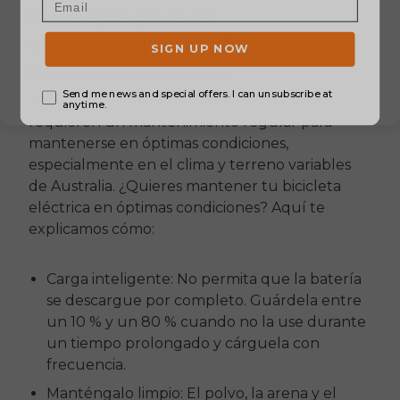
Consejos para el
mantenimiento de su
bicicleta eléctrica
Incluso las mejores bicicletas eléctricas
requieren un mantenimiento regular para
mantenerse en óptimas condiciones,
especialmente en el clima y terreno variables
de Australia. ¿Quieres mantener tu bicicleta
eléctrica en óptimas condiciones? Aquí te
explicamos cómo:
Carga inteligente: No permita que la batería
se descargue por completo. Guárdela entre
un 10 % y un 80 % cuando no la use durante
un tiempo prolongado y cárguela con
frecuencia.
Manténgalo limpio: El polvo, la arena y el