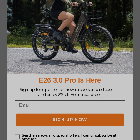
Säkerhetstips för nybörjare
Säkerhet är en viktig aspekt av alla resor.
Använd alltid skyddsutrustning: hjälm,
handskar och reflexer för bättre synlighet på
vägen. Följ trafikreglerna, håll dig till höger och
observera trafiksituationen. Det är viktigt att
synas: tänd strålkastarna och bakljusen, särskilt
vid dålig sikt eller på natten, så att andra
trafikanter kan se dig.
Bygga självförtroende på
vägen