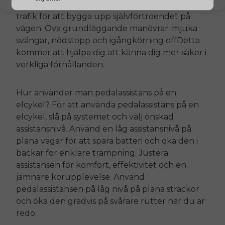
Börja med korta, bekanta rutter med minimal
trafik för att bygga upp självförtroendet på
vägen. Öva grundläggande manövrar: mjuka
svängar, nödstopp och igångkörning
off
Detta
kommer att hjälpa dig att känna dig mer säker i
verkliga förhållanden.
Hur använder man pedalassistans på en
elcykel? För att använda pedalassistans på en
elcykel, slå på systemet och välj önskad
assistansnivå. Använd en låg assistansnivå på
plana vägar för att spara batteri och öka den i
backar för enklare trampning. Justera
assistansen för komfort, effektivitet och en
jämnare körupplevelse. Använd
pedalassistansen på låg nivå på plana sträckor
och öka den gradvis på svårare rutter när du är
redo.