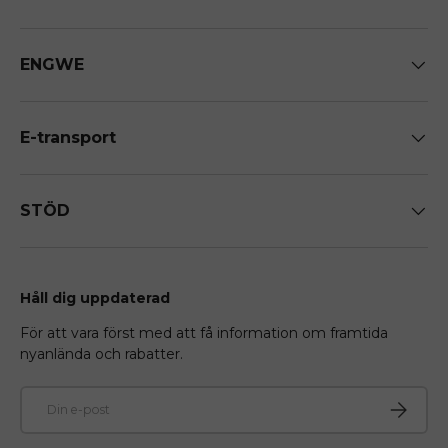
ENGWE
E-transport
STÖD
Håll dig uppdaterad
För att vara först med att få information om framtida
nyanlända och rabatter.
E-post
Prenume