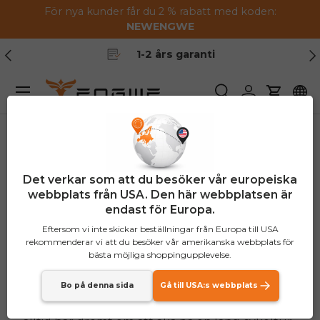
För nya kunder får du 2 % rabatt med koden:
Hoppa till innehållet
NEW
ENGWE
Tidigare
Nä
1-2 års garanti
Meny
Söka
Logga in
Vagn
Hur man cyklar på en
Det verkar som att du besöker vår europeiska
webbplats från USA. Den här webbplatsen är
elcykel: Den ultimata
endast för Europa.
guiden
Eftersom vi inte skickar beställningar från Europa till USA
rekommenderar vi att du besöker vår amerikanska webbplats för
bästa möjliga shoppingupplevelse.
Elcyklar
vinner snabbt popularitet,
off
ett
Bo på denna sida
Gå till USA:s webbplats
bekvämt och miljövänligt sätt att resa. Om du