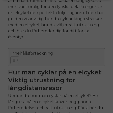
alltid har drömt om att åka på en lång cykeltur
men varit orolig för den fysiska belastningen är
en elcykel den perfekta följeslagaren. I den här
guiden visar vi dig hur du cyklar långa sträckor
med en elcykel, hur du väljer rätt utrustning
och hur du förbereder dig för ditt första
äventyr.
Innehållsförteckning
Hur man cyklar på en elcykel:
Viktig utrustning för
långdistansresor
Undrar du hur man cyklar på en elcykel? En
långresa på en elcykel kräver noggranna
förberedelser och rätt utrustning. Först bör du