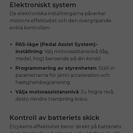
Elektroniskt system
De elektroniska inställningarna påverkar
motorns effektivitet och den övergripande
enkla kontrollen.
E26 3.0 Pro Is Here
Sign up for updates on new models and releases —
and enjoy 2% off your next order.
Email
PAS-läge (Pedal Assist System)-
inställning
: Välj motorassistansnivå (låg,
SIGN UP NOW
medel, hög) beroende på din körstil.
Send me news and special offers. I can unsubscribe at
email_marketing_consent
anytime.
Programmering av styrenheten
: Ställ in
parametrarna för jämn acceleration och
hastighetsbegränsning.
Välja motorassistansnivå
: Ju högre nivå,
desto mindre trampning krävs.
Kontroll av batteriets skick
Elcykelns effektivitet beror direkt på batteriets