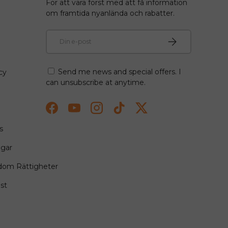
För att vara först med att få information
om framtida nyanlända och rabatter.
E-post
Prenumerera
Send me news and special offers. I
cy
can unsubscribe at anytime.
Facebook
YouTube
Instagram
TikTok
Twitter
s
ngar
ndom Rättigheter
st