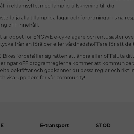
l i reklamsyfte, med lämplig tillskrivning till dig.
te följa alla tillämpliga lagar och förordningar i sina re
ring
oFF
innehåll.
t är öppet för
ENGWE
e-cykelägare och entusiaster öve
mtycke från en förälder eller vårdnadsh
oFF
are för att del
E
Bikes förbehåller sig rätten att ändra eller
oFF
sluta dit
teringar
oFF
programreglerna kommer att kommuniceras v
lta bekräftar och godkänner du dessa regler och riktlinj
ch visa upp dem för vår community!
E
E-transport
STÖD