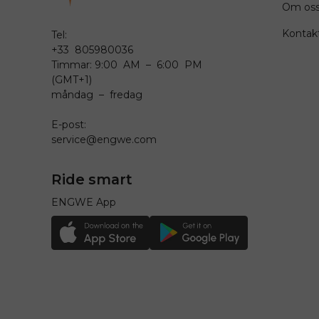
Om os
Kontak
Tel:
+33 805980036
Timmar: 9:00 AM – 6:00 PM
(GMT+1)
måndag – fredag
E-post:
service@engwe.com
Ride smart
ENGWE App