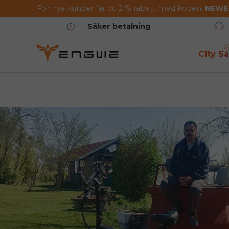
För nya kunder får du 2 % rabatt med koden:
NEW
Hoppa till innehållet
Säker betalning
City Sa