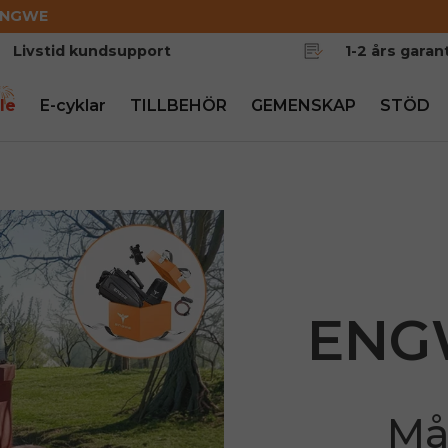
ENGWE
Livstid kundsupport
1-2 års garant
le
E-cyklar
TILLBEHÖR
GEMENSKAP
STÖD
ENGW
Må