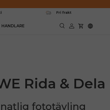
i
Fri frakt
HANDLARE
Söka
Logga in
Vagn
E Rida & Dela
natlig fototävling