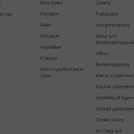
s
Best Ebike
Garanti
ta oss
Pendlare
Fraktpolicy
Frakt
Integritetspolicy
Fettdäck
Retur och
återbetalningspoli
Hopfällbar
Villkor
E-skoter
Betalningspolicy
Motorcykelformad e-
cykel
Klarna Installment
PayPal -utbetalni
Intellektuell ege
Utökad garantitjän
Cookie Policy
EU Data Act