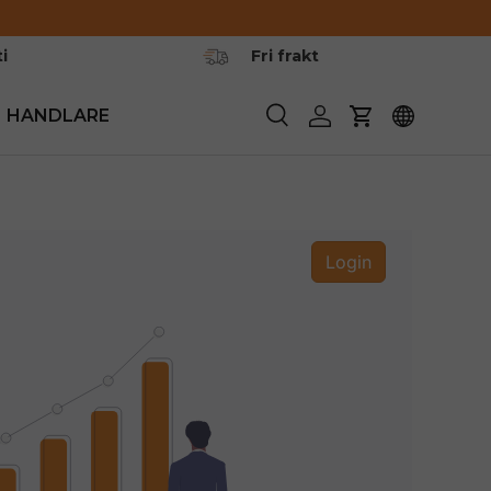
i
Fri frakt
HANDLARE
Söka
Logga in
Vagn