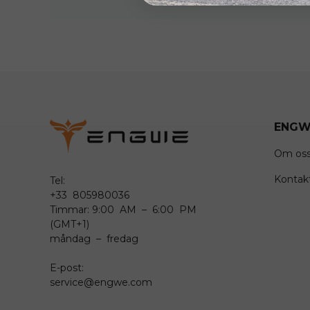
ENGW
Om os
Kontak
Tel:
+33 805980036
Timmar: 9:00 AM – 6:00 PM
(GMT+1)
måndag – fredag
E-post:
service@engwe.com