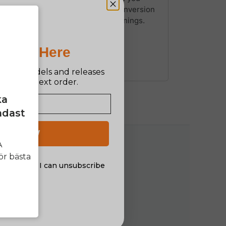
Pro Is Here
n new models and releases
ff your next order.
ka
ndast
 UP NOW
A
ör bästa
al offers. I can unsubscribe
nsent