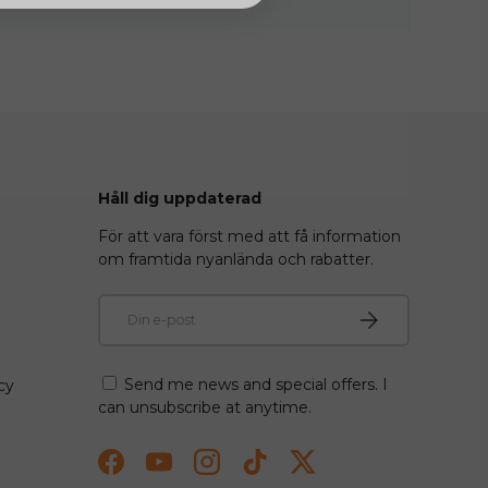
Håll dig uppdaterad
För att vara först med att få information
om framtida nyanlända och rabatter.
E-post
Prenumerera
Send me news and special offers. I
cy
can unsubscribe at anytime.
Facebook
YouTube
Instagram
TikTok
Twitter