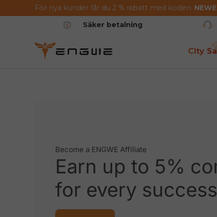
För nya kunder får du 2 % rabatt med koden:
NEW
Hoppa till innehållet
Säker betalning
City Sa