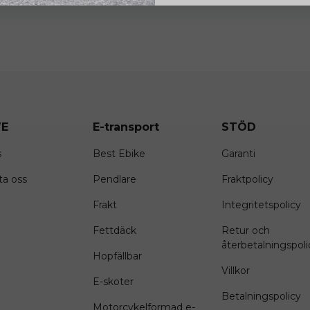
E
E-transport
STÖD
s
Best Ebike
Garanti
ta oss
Pendlare
Fraktpolicy
Frakt
Integritetspolicy
Fettdäck
Retur och
återbetalningspoli
Hopfällbar
Villkor
E-skoter
Betalningspolicy
Motorcykelformad e-