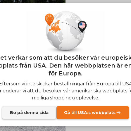
E26 3.0 
Sign up for updates o
— and enjoy 2% o
et verkar som att du besöker vår europeis
Email
plats från USA. Den här webbplatsen är e
för Europa.
SIGN
Eftersom vi inte skickar beställningar från Europa till US
nderar vi att du besöker vår amerikanska webbplats f
Send me news and speci
email_marketing_co
möjliga shoppingupplevelse.
at anytime.
Bo på denna sida
Gå till USA:s webbplats