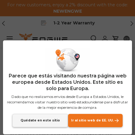
For new customers, enjoy a 2% discount with the code:
Saltar al contenido
NEWENGWE
Anterior
Pr
1-2 Year Warranty
Menú
Buscar
Iniciar sesión
Carrito
Cómo elegir tu pareja
Parece que estás visitando nuestra página web
europea desde Estados Unidos. Este sitio es
perfecta ENGWE
solo para Europa.
bicicleta eléctrica
Dado que no realizamos envíos desde Europa a Estados Unidos, le
recomendamos visitar nuestro sitio web estadounidense para disfrutar
de la mejor experiencia de compra.
Elegir la bicicleta eléctrica adecuada puede ser
Quédate en este sitio
Ir al sitio web de EE. UU.
una decisión crucial tanto para los viajeros