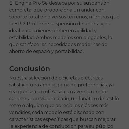
email_marketing_consent
El
Engine Pro
Se destaca por su suspensión
anytime.
completa, que proporciona un andar con
soporte total en diversos terrenos, mientras que
la
EP-2 Pro
Tiene suspensión delantera y es
ideal para quienes prefieren agilidad y
estabilidad. Ambos modelos son plegables, lo
que satisface las necesidades modernas de
ahorro de espacio y portabilidad.
Conclusión
Nuestra selección de bicicletas eléctricas
satisface una amplia gama de preferencias, ya
sea que sea un
off
Ya sea un aventurero de
carretera, un viajero diario, un fanático del estilo
retro o alguien que aprecia los clásicos más
vendidos, cada modelo está diseñado con
características específicas que buscan mejorar
la experiencia de conducción para su público