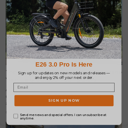
Top 8 Fat Tire Ebike Options To Upgrade
Your Daily Outdoor Riding Skills
Are you looking for a reliable fat tire ebike? Check
out some of the best ENGWE models and learn
about choosing an electric bike that suits you.
CenKikko |
5 de agosto de 2026