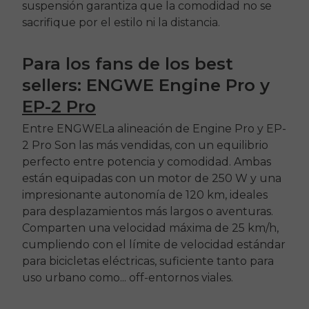
suspensión garantiza que la comodidad no se
sacrifique por el estilo ni la distancia.
Para los fans de los best
sellers:
ENGWE
Engine Pro
y
EP-2 Pro
Entre
ENGWE
La alineación de
Engine Pro
y
EP-
2 Pro
Son las más vendidas, con un equilibrio
perfecto entre potencia y comodidad. Ambas
están equipadas con un motor de 250 W y una
impresionante autonomía de 120 km, ideales
para desplazamientos más largos o aventuras.
Comparten una velocidad máxima de 25 km/h,
E26 3.0 Pro Is Here
cumpliendo con el límite de velocidad estándar
Sign up for updates on new models and releases —
and enjoy 2% off your next order.
para bicicletas eléctricas, suficiente tanto para
Email
uso urbano como...
off
-entornos viales.
SIGN UP NOW
Send me news and special offers. I can unsubscribe at