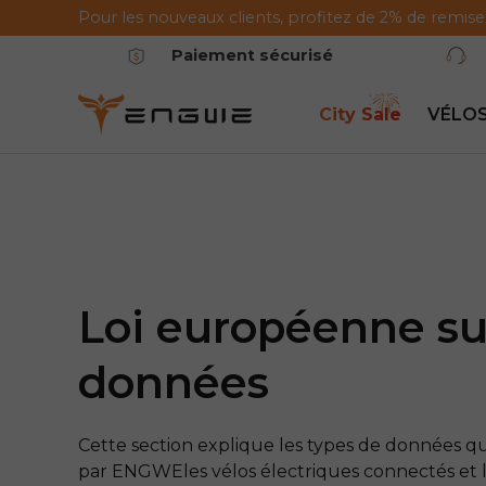
Pour les nouveaux clients, profitez de 2% de remise
Passer au contenu
Paiement sécurisé
City Sale
VÉLOS
Loi européenne su
données
Cette section explique les types de données q
par
ENGWE
les vélos électriques connectés et l