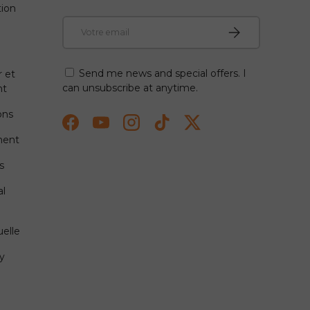
tion
E-mail
S'abonner
Send me news and special offers. I
r et
can unsubscribe at anytime.
nt
ons
Facebook
YouTube
Instagram
TikTok
Twitter
ment
s
l
uelle
y