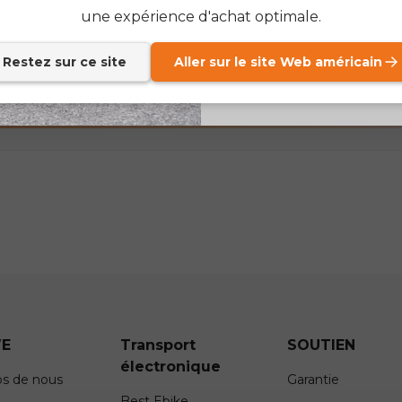
suppression via l'adresse
Send me news and speci
email_marketing_co
une expérience d'achat optimale.
at anytime.
électronique dédiée.
Restez sur ce site
Aller sur le site Web américain
 :
service@engwe.com
E
Transport
SOUTIEN
électronique
os de nous
Garantie
Best Ebike