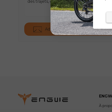
des trajets, etc.
Adresse e-mail de contact dédiée
ENGW
À prop