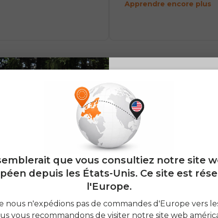
Apprendre encore plus
 données
E26 3.0 
Sign up for updates o
porter/Supprimer
3
Données qui n
— and enjoy 2% o
 l'application
peuvent pas êtr
 semblerait que vous consultiez notre site 
Email
traitées directe
es données prises en
péen depuis les États-Unis. Ce site est rése
, utilisez les
l'Europe.
Veuillez soumettre vos
SIGN
onnalités existantes de
demandes d'accès,
nous n'expédions pas de commandes d'Europe vers les
ication pour exporter ou
d'exportation, de partage
ous vous recommandons de visiter notre site web améric
imer.