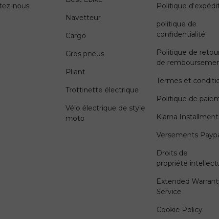
tez-nous
Politique d'expédi
Navetteur
politique de
confidentialité
Cargo
Politique de retou
Gros pneus
de rembourseme
Pliant
Termes et conditi
Trottinette électrique
Politique de paie
Vélo électrique de style
Klarna Installment
moto
Versements Paypa
Droits de
propriété intellect
Extended Warrant
Service
Cookie Policy