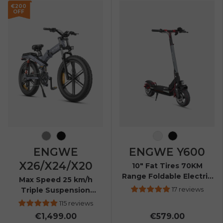
€200
OFF
Gris
Noir
Noir-Rouge
Noir
ENGWE
ENGWE Y600
X26/X24/X20
10" Fat Tires 70KM
Range Foldable Electric
Max Speed 25 km/h
Scooter
17 reviews
Triple Suspension
Foldable E-bike
115 reviews
€1,499.00
€579.00