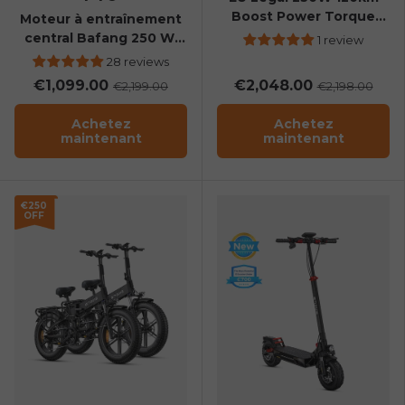
Boost Power Torque
Moteur à entraînement
Sensor All-Terrain E-Bike
central Bafang 250 W,
1 review
couple de 65 nm, vélo
28 reviews
électrique de banlieue
€1,099.00
€2,048.00
€2,199.00
€2,198.00
Achetez
Achetez
maintenant
maintenant
€250
OFF