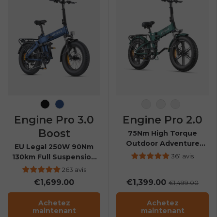
Noir
Bleu marine
Espace noir
Bleu nuit
Vert mont
Engine Pro 3.0
Engine Pro 2.0
Boost
75Nm High Torque
Outdoor Adventure
EU Legal 250W 90Nm
Folding E-bike
361 avis
130km Full Suspension
E-Bike
263 avis
€1,699.00
€1,399.00
€1,499.00
Achetez
Achetez
maintenant
maintenant