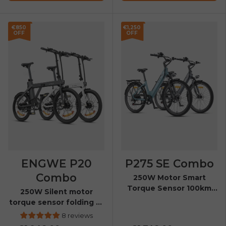
€850
€1,250
OFF
OFF
ENGWE P20
P275 SE Combo
Combo
250W Motor Smart
Torque Sensor 100km
250W Silent motor
Range All-Weather City
torque sensor folding E-
E-Bike
bike
8 reviews