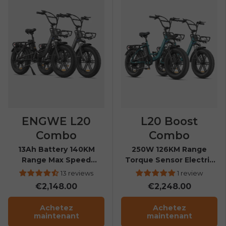
ENGWE L20
L20 Boost
Combo
Combo
13Ah Battery 140KM
250W 126KM Range
Range Max Speed
Torque Sensor Electric
25Km/h Step-through
Fat Bike with a Boost
13 reviews
1 review
ebike
Button
€2,148.00
€2,248.00
Achetez
Achetez
maintenant
maintenant