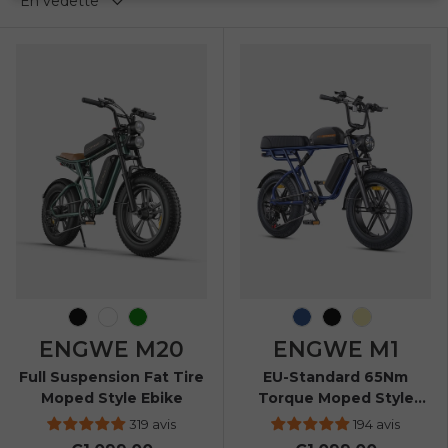
En vedette
Noir
Blanc
Vert
Bleu marine
Noir
Jaune
ENGWE M20
ENGWE M1
Full Suspension Fat Tire
EU-Standard 65Nm
Moped Style Ebike
Torque Moped Style
Ebike
319 avis
194 avis