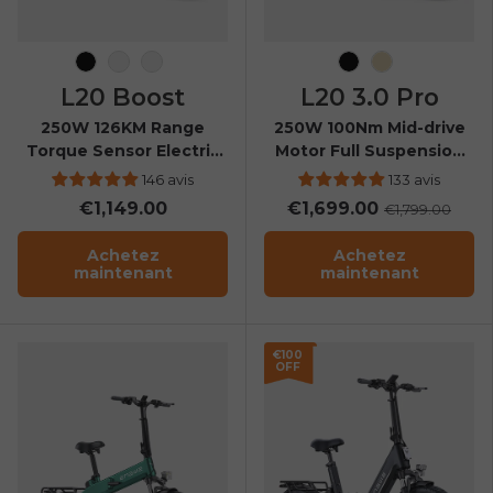
Noir
Vert d'eau
Bourgogne
Noir
Champagne
L20 Boost
L20 3.0 Pro
250W 126KM Range
250W 100Nm Mid-drive
Torque Sensor Electric
Motor Full Suspension
Fat Bike with a Boost
Compact E-bike
146 avis
133 avis
Button
€1,149.00
€1,699.00
€1,799.00
Achetez
Achetez
maintenant
maintenant
€100
OFF