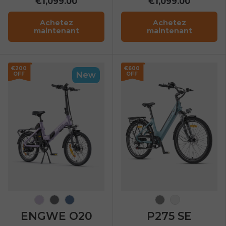
€1,099.00
€1,099.00
Achetez
Achetez
maintenant
maintenant
€200
€600
New
OFF
OFF
Soft Purple
Graphite Gray
Dusty Blue
Gris
Bleu ciel
ENGWE O20
P275 SE