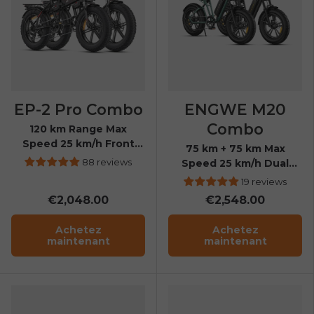
EP-2 Pro Combo
ENGWE M20
Combo
120 km Range Max
Speed 25 km/h Front
75 km + 75 km Max
Suspension Foldable E-
88 reviews
Speed 25 km/h Dual
bike
Suspension Long Range
19 reviews
E-bike
€2,048.00
€2,548.00
Achetez
Achetez
maintenant
maintenant