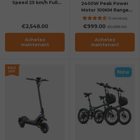
Speed 25 km/h Full
2400W Peak Power
Suspension Foldable E-
Motor 100KM Range
bike
Foldable Electric
11 reviews
Scooter
€2,548.00
€999.00
€1,099.00
Achetez
Achetez
maintenant
maintenant
€100
New
OFF