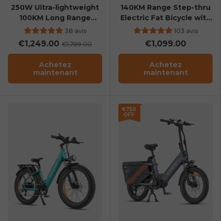
250W Ultra-lightweight
140KM Range Step-thru
100KM Long Range
Electric Fat Bicycle with
Carbon Fiber City E-bike
Front Suspension
38 avis
103 avis
€1,249.00
€1,099.00
€1,799.00
Achetez
Achetez
maintenant
maintenant
€750
OFF