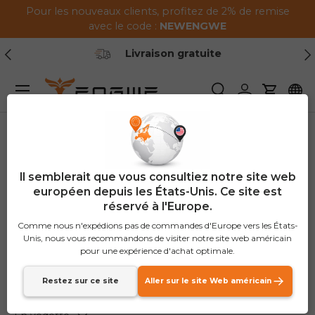
Pour les nouveaux clients, profitez de 2% de remise
Passer au contenu
avec le code :
NEWENGWE
Précédent
Sui
Livraison gratuite
Menu
Recherche
Se connecte
Panier
Maison
Vélos électriques ENGWE
Il semblerait que vous consultiez notre site web
Vélos électriques
européen depuis les États-Unis. Ce site est
réservé à l'Europe.
ENGWE
Comme nous n'expédions pas de commandes d'Europe vers les États-
Unis, nous vous recommandons de visiter notre site web américain
(43 produits)
pour une expérience d'achat optimale.
Restez sur ce site
Aller sur le site Web américain
Trier par
Liste
Grille