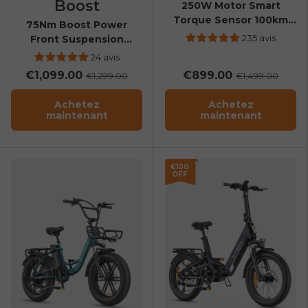
Boost
250W Motor Smart
Torque Sensor 100km
75Nm Boost Power
Range All-Weather City
235 avis
Front Suspension
E-Bike
Folding E-Bike
24 avis
€1,099.00
€899.00
€1,299.00
€1,499.00
Achetez
Achetez
maintenant
maintenant
€100
OFF