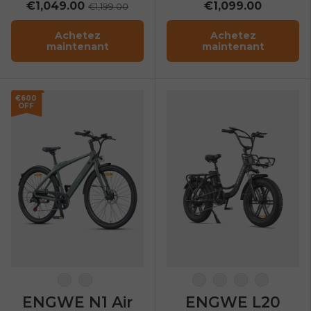
€1,049.00
€1,099.00
€1,199.00
tout-terrain
Achetez
Achetez
maintenant
maintenant
€600
OFF
Gris anthracite
Encre verte
Blanc comme neig
Flamant Rose
Vert avocat
Noir Ony
ENGWE N1 Air
ENGWE L20