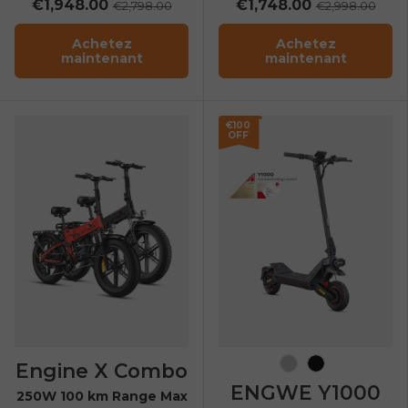
€1,948.00
€1,748.00
€2,798.00
€2,998.00
Achetez
Achetez
maintenant
maintenant
€100
OFF
Engine X Combo
Silver
Noir
ENGWE Y1000
250W 100 km Range Max