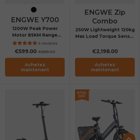
ENGWE Zip
Noir
ENGWE Y700
Combo
1200W Peak Power
250W Lightweight 120kg
Motor 85KM Range
Max Load Torque Sensor
Foldable Electric
Folding E-bike
4 reviews
Scooter
€599.00
€2,198.00
€699.00
Achetez
Achetez
maintenant
maintenant
€750
OFF