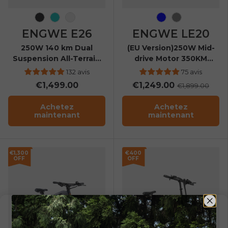
Gris Galaxie
Bleu gemme
Bourdon jaune
Bleu
Gris
ENGWE E26
ENGWE LE20
250W 140 km Dual
(EU Version)250W Mid-
Suspension All-Terrain
drive Motor 350KM
E-bike
Super Long Range
132 avis
75 avis
Cargo E Bike
€1,499.00
€1,249.00
€1,899.00
Achetez
Achetez
maintenant
maintenant
€1,300
€400
OFF
OFF