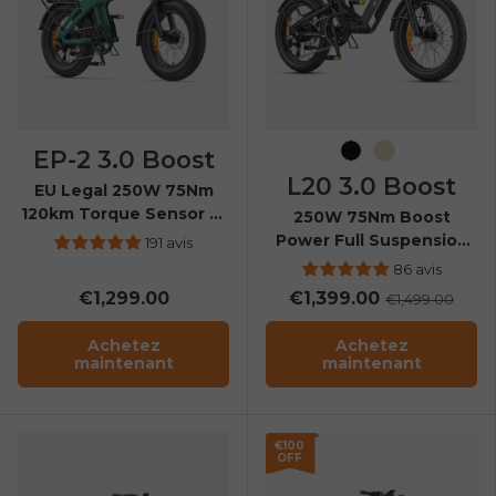
EP-2 3.0 Boost
Noir
Champagne
L20 3.0 Boost
EU Legal 250W 75Nm
120km Torque Sensor E-
250W 75Nm Boost
Bike
Power Full Suspension
191 avis
Compact E-bike
86 avis
€1,299.00
€1,399.00
€1,499.00
Achetez
Achetez
maintenant
maintenant
€100
OFF