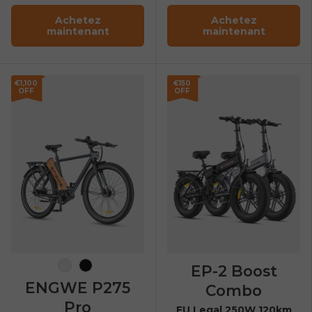
Achetez
Achetez
maintenant
maintenant
€1,100
€150
OFF
OFF
EP-2 Boost
Noir-Orange
Noir
ENGWE P275
Combo
Pro
EU Legal 250W 120km