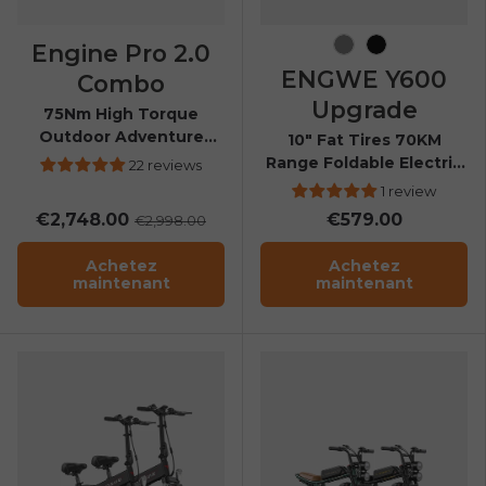
Engine Pro 2.0
Grey
Black
ENGWE Y600
Combo
Upgrade
75Nm High Torque
Outdoor Adventure
10" Fat Tires 70KM
Folding E-bike
Range Foldable Electric
22 reviews
Scooter
1 review
€2,748.00
€579.00
€2,998.00
Achetez
Achetez
maintenant
maintenant