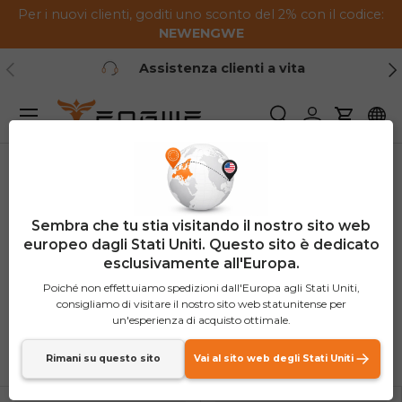
Per i nuovi clienti, goditi uno sconto del 2% con il codice:
Vai al contenuto
NEW
ENGWE
Indietro
Ava
Assistenza clienti a vita
Menu
Ricerca
Login
Carrello
Casa
E-bike aggiornata
Sembra che tu stia visitando il nostro sito web
E-bike aggiornata
europeo dagli Stati Uniti. Questo sito è dedicato
esclusivamente all'Europa.
(5 prodotti)
Poiché non effettuiamo spedizioni dall'Europa agli Stati Uniti,
consigliamo di visitare il nostro sito web statunitense per
un'esperienza di acquisto ottimale.
Ordina per
Lista
Grigli
Rimani su questo sito
Vai al sito web degli Stati Uniti
In primo piano