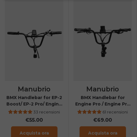
Manubrio
Manubrio
BMX Handlebar for EP-2
BMX Handlebar for
Boost/ EP-2 Pro/ Engine
Engine Pro / Engine Pro
X
2.0 / X20 / L20 3.0 Boost
33 recensioni
61 recensioni
/ L20 3.0 Pro/ EP-2 3.0
€55.00
€69.00
Boost/ Engine Pro 3.0
Boost
Acquista ora
Acquista ora