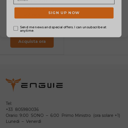
ammortizzante
Comfortable Soft &
Durable
11 recensioni
€39.99
Acquista ora
Tel:
+33 805980036
Orario: 9:00 SONO – 6:00 Primo Ministro (ora solare +1)
Lunedi – Venerdì