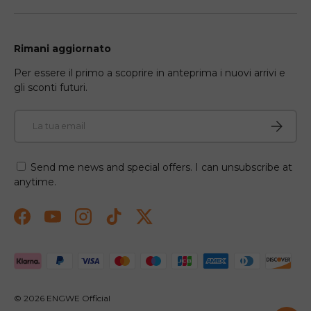
Rimani aggiornato
Per essere il primo a scoprire in anteprima i nuovi arrivi e
gli sconti futuri.
Email
Iscriviti
Send me news and special offers. I can unsubscribe at
anytime.
Facebook
YouTube
Instagram
TikTok
Twitter
Metodi di pagamento accettati
© 2026
ENGWE Official