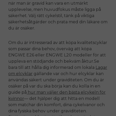
när man är gravid kan vara en utmärkt
upplevelse, men huvudfokus måste ligga på
säkerhet. Välj rätt cykelstil, tänk på viktiga
säkerhetsåtgärder och prata med din läkare om
du är osäker.
Om du är intresserad av att köpa kvalitetscyklar
som passar dina behov, överväg att köpa
ENGWE E26 eller
ENGWE L20 modeller för att
uppleva en stödjande och bekväm åktur.Se
bara till att hålla dig informerad om lokala
Lagar
om elcyklar
gällande var och hur elcyklar kan
användas säkert under graviditeten. Om du är
osäker på var du ska börja kan du kolla in en
guide på
hur man väljer den bästa elcykeln för
kvinnor
— det hjälper dig att hitta en modell
som matchar din komfort, dina cykelvanor och
dina fysiska behov under graviditeten.