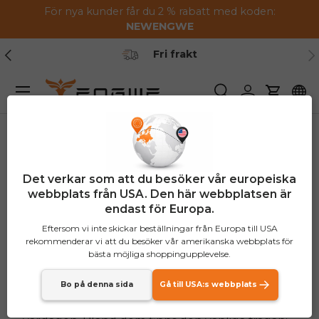
För nya kunder får du 2 % rabatt med koden:
Hoppa till innehållet
NEW
ENGWE
Tidigare
Nä
1-2 års garanti
Meny
Söka
Logga in
Vagn
Kan du cykla när du är
Det verkar som att du besöker vår europeiska
webbplats från USA. Den här webbplatsen är
gravid? Fördelar och
endast för Europa.
säkerhetsriktlinjer
Eftersom vi inte skickar beställningar från Europa till USA
rekommenderar vi att du besöker vår amerikanska webbplats för
bästa möjliga shoppingupplevelse.
Graviditetsperioden är förknippad med glädje,
Bo på denna sida
Gå till USA:s webbplats
en viss nyfikenhet och många frågor om