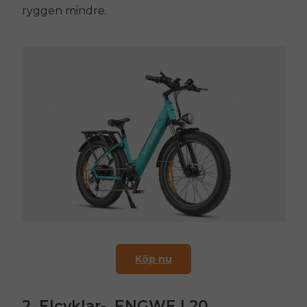
ryggen mindre.
Köp nu
2. Elcyklar-
ENGWE L20