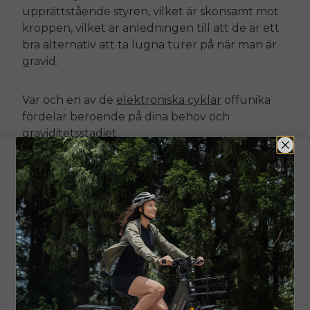
upprättstående styren, vilket är skonsamt mot
kroppen, vilket är anledningen till att de är ett
bra alternativ att ta lugna turer på när man är
gravid.
Var och en av de
elektroniska cyklar
off
unika
fördelar beroende på dina behov och
graviditetsstadiet.
Vanliga frågor
Hur länge kan man cykla när man
är gravid?
Det finns ingen specifik tidsgräns för hur länge
man ska cykla när man är gravid. Tricket är att
cykla i en bekväm takt och tid. Måttlig cykling i
20–30 minuter räcker för de flesta kvinnor.