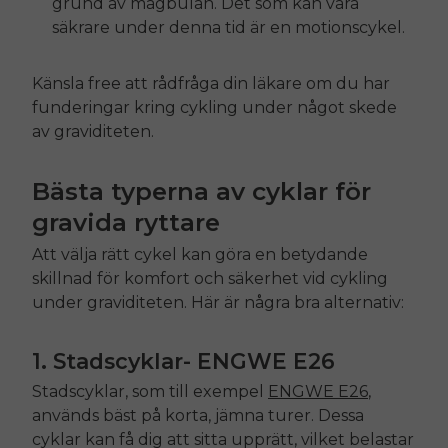
grund av magbulan. Det som kan vara
säkrare under denna tid är en motionscykel.
Känsla
free
att rådfråga din läkare om du har
funderingar kring cykling under något skede
av graviditeten.
Bästa typerna av cyklar för
gravida ryttare
E26 3.0 Pro Is Here
Sign up for updates on new models and releases —
Att välja rätt cykel kan göra en betydande
and enjoy 2% off your next order.
Email
skillnad för komfort och säkerhet vid cykling
under graviditeten. Här är några bra alternativ:
SIGN UP NOW
Send me news and special offers. I can unsubscribe at
email_marketing_consent
anytime.
1. Stadscyklar-
ENGWE E26
Stadscyklar, som till exempel
ENGWE E26
,
används bäst på korta, jämna turer. Dessa
cyklar kan få dig att sitta upprätt, vilket belastar