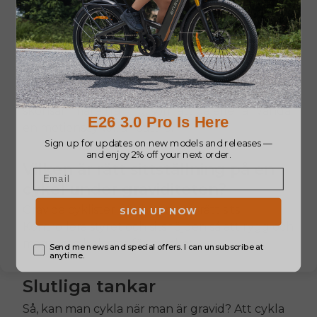
Kan jag köra motorcykel när jag
är gravid?
Gravida kvinnor rekommenderas vanligtvis inte
att använda motorcykel på grund av
vibrationer, abrupta ryck och fall. Säkrare,
skonsammare träning, som att gå eller använda
en motionscykel, är bättre.
Vilken är rätt sittställning på en
cykel under graviditeten?
Gravida cyklister bör ha en upprätt sits.
Kontrollera styret och sitshöjden så att rygg och
mage inte belastas för mycket.
Slutliga tankar
Så, kan man cykla när man är gravid? Att cykla