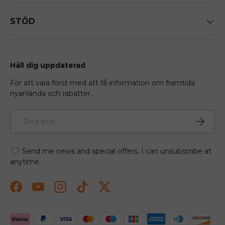
STÖD
Håll dig uppdaterad
För att vara först med att få information om framtida
nyanlända och rabatter.
E-post
Prenume
Send me news and special offers. I can unsubscribe at
anytime.
Facebook
YouTube
Instagram
TikTok
Twitter
Betalningsmetoder accepteras