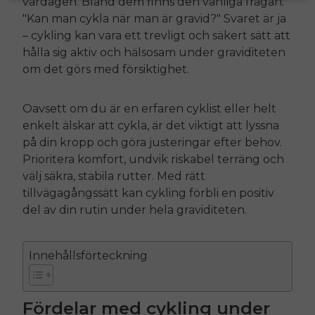
vardagen. Bland dem finns den vanliga frågan:
"Kan man cykla när man är gravid?" Svaret är ja
– cykling kan vara ett trevligt och säkert sätt att
hålla sig aktiv och hälsosam under graviditeten
om det görs med försiktighet.
Oavsett om du är en erfaren cyklist eller helt
enkelt älskar att cykla, är det viktigt att lyssna
på din kropp och göra justeringar efter behov.
Prioritera komfort, undvik riskabel terräng och
välj säkra, stabila rutter. Med rätt
tillvägagångssätt kan cykling förbli en positiv
del av din rutin under hela graviditeten.
Innehållsförteckning
Fördelar med cykling under