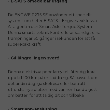
- E-SATS omedelbar utgång
De
ENGWE
P275 SE
använder ett speciellt
system som heter E-SATS – Engwes exklusiva
AI-algoritm och Smart Axle Torque System.
Denna smarta teknik kontrollerar ständigt dina
trampningar 50 gånger i sekunden för att få
superexakt kraft.
- Gå längre, ingen svett!
Denna elektriska pendlarcykel låter dig köra
upp till 100 km på en laddning. Så oavsett om
det är din dagliga skolresa eller bara att
utforska nya platser med vänner, har du gott
om batteri för att ta dig dit och tillbaka.
- Smart app-anslutning