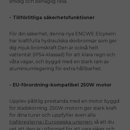
smidig och behaglig resa.
- Tillförlitliga säkerhetsfunktioner
För din säkerhet, denna nya
ENGWE
Elcykeln
har kraftfulla hydrauliska skivbromsar som ger
dig mjuk bromskraft.Den är också helt
vattentät (IP54-klassad) för att klara regn och
våta vägar, och byggd med en stark ram av
aluminiumlegering för extra hållbarhet.
- EU-förordning-kompatibel 250W motor
Upplev pålitlig prestanda med en motor byggd
för stadskörning. 250W-motorn ger stark kraft
för dina turer och uppfyller även alla
trafikreglerna i Europeiska unionen
, så att du
vet att den är utformad för att vara säker och