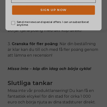
direkt till
off
officiell
ENGWE
webbplats
.
2.
Köp och tjäna poäng
: Hitta
P275 SE
på
produktsidan och klicka för att köpa den. Du
börjar tjäna poäng med ditt köp direkt!
3.
Granska för fler poäng
: När din beställning
är klar kan du till och med få fler poäng genom
att lämna en recension!
Missa inte – köp din idag och börja cykla!
Slutliga tankar
Missa inte vår produktlansering! Du kan få en
fantastisk elcykel för din stad för cirka 1 000
euro och börja njuta av dina stadsturer direkt.