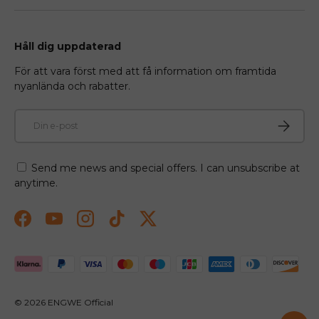
Håll dig uppdaterad
För att vara först med att få information om framtida
nyanlända och rabatter.
E-post
Prenume
Send me news and special offers. I can unsubscribe at
anytime.
Facebook
YouTube
Instagram
TikTok
Twitter
Betalningsmetoder accepteras
© 2026
ENGWE Official