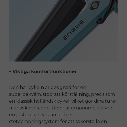
Send me news and special offers. I can unsubscribe at
email_marketing_consent
anytime.
- Viktiga komfortfunktioner
Den här cykeln är designad för en
superbekväm, upprätt körställning, precis som
en klassisk holländsk cykel, vilket gör dina turer
mer avkopplande. Den har ergonomiskt styre,
en justerbar styrstam och ett
stötdämpningssystem för att säkerställa en