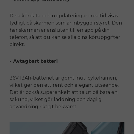
Dina kördata och uppdateringar i realtid visas
tydligt på skärmen som är inbyggd i styret. Den
här skärmen är ansluten till en app på din
telefon, så att du kan se alla dina köruppgifter
direkt.
- Avtagbart batteri
36V 13Ah-batteriet är gömt inuti cykelramen,
vilket ger den ett rent och elegant utseende.
Det är också superenkelt att ta ut på bara en
sekund, vilket gör laddning och daglig
E26 3.0 Pro Is Here
användning riktigt bekvämt.
Sign up for updates on new models and releases —
and enjoy 2% off your next order.
Email
SIGN UP NOW