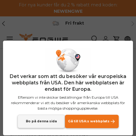
För nya kunder får du 2 % rabatt med koden:
Hoppa till innehållet
NEW
ENGWE
Tidigare
Nä
Fri frakt
Meny
Söka
Logga in
Vagn
ENGWE Ny
Det verkar som att du besöker vår europeiska
webbplats från USA. Den här webbplatsen är
produktlansering: P275
endast för Europa.
SE Pendlare elcykel
Eftersom vi inte skickar beställningar från Europa till USA
rekommenderar vi att du besöker vår amerikanska webbplats för
bästa möjliga shoppingupplevelse.
Trött på att gå till skolan eller träna svettig?
Bo på denna sida
Gå till USA:s webbplats
Eller kanske du bara vill komma dit du ska, typ,