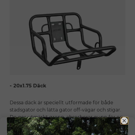
- 20x1.75 Däck
Dessa däck är speciellt utformade för både
stadsgator och lätta gator
off
-vägar och stigar.
De ger utmärkt grepp, absorberar gupp för en
jämnare körning och ger dig en stabil och
bekväm känsla.