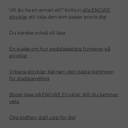
Vill du ha en annan stil? Kolla in
alla
ENGWE
elcyklar
att välja den som passar precis dig!
Du kanske också vill läsa:
En guide om hur pedalassistans fungerar på
elcyklar
Urbana elcyklar: Kärnan i den bästa lösningen
för stadspendling
Boost-läge på
ENGWE
Elcyklar: Allt du behöver
veta
Öka kraften, ställ upp för dig!