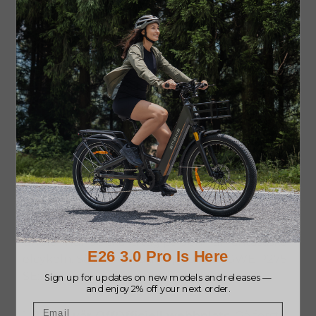
Shimano 7-växlat växelsystem
Med sitt 7-växlade Shimano-växelsystem kan du
växla smidigt. Detta hjälper dig att trampa lätt,
gör det enkelt att klättra i backar och låter dig
hantera alla möjliga olika terränger utan att bli
ansträngd.
Var kan jag få tag på en
ENGWE
P275 SE
?
Efter produktlanseringen kanske vissa cyklister
undrar hur de ska få tag på den här fantastiska
elcykeln. Så här kan du köpa din
ENGWE
P275
SE
:
1.
Besök vår
Off
Officiell webbplats
: Gå först