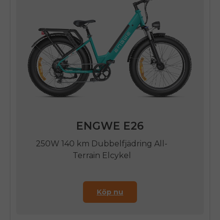
SIGN UP NOW
Send me news and special offers. I can unsubscribe at
email_marketing_consent
anytime.
ENGWE E26
250W 140 km Dubbelfjädring All-
Terrain Elcykel
Köp nu