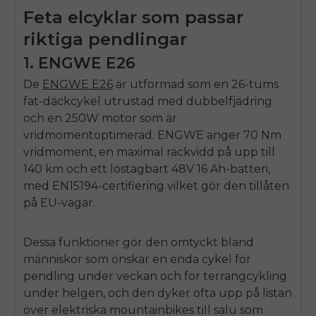
Feta elcyklar som passar
riktiga pendlingar
1.
ENGWE E26
De
ENGWE E26
är utformad som en 26-tums
fat-däckcykel utrustad med dubbelfjädring
och en 250W motor som är
vridmomentoptimerad.
ENGWE
anger 70 Nm
vridmoment, en maximal räckvidd på upp till
140 km och ett löstagbart 48V 16 Ah-batteri,
med EN15194-certifiering vilket gör den tillåten
på EU-vägar.
Dessa funktioner gör den omtyckt bland
människor som önskar en enda cykel för
pendling under veckan och för terrängcykling
under helgen, och den dyker ofta upp på listan
över elektriska mountainbikes till salu som