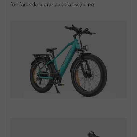
fortfarande klarar av asfaltscykling.
E26 3.0 Pro Is Here
Sign up for updates on new models and releases —
and enjoy 2% off your next order.
Email