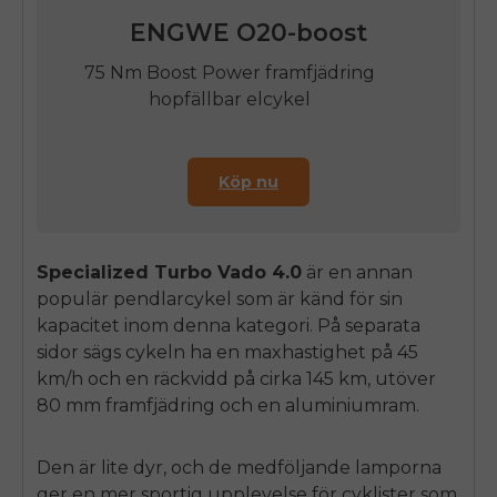
ENGWE
O20-boost
75 Nm Boost Power framfjädring
hopfällbar elcykel
Köp nu
Specialized Turbo Vado 4.0
är en annan
populär pendlarcykel som är känd för sin
kapacitet inom denna kategori. På separata
sidor sägs cykeln ha en maxhastighet på 45
km/h och en räckvidd på cirka 145 km, utöver
80 mm framfjädring och en aluminiumram.
Den är lite dyr, och de medföljande lamporna
ger en mer sportig upplevelse för cyklister som