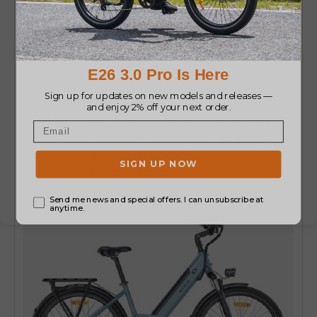
250W-effekt är EU-kompatibel, och den har
hydrauliska skivbromsar och en upprätt
holländsk geometri.
Under reor är priset ofta ungefär €999 och
återfinns regelbundet bland listor över billiga
elcyklar till salu eller för de som helt enkelt vill
ha en snygg, lättskött elcykel till salu billigt
utan att ge avkall på hydraulisk bromskraft
eller snygg batteriintegration.