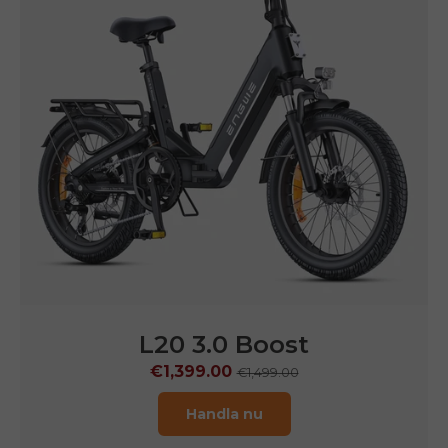
P275 SE
€899.00
€1,499.00
Handla nu