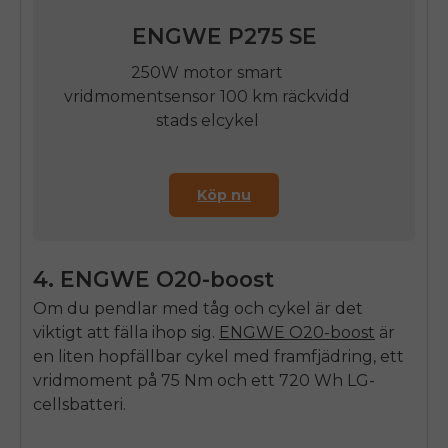
ENGWE
P275 SE
250W motor smart
vridmomentsensor 100 km räckvidd
stads elcykel
Köp nu
4.
ENGWE
O20-boost
Om du pendlar med tåg och cykel är det
viktigt att fälla ihop sig.
ENGWE
O20-boost
är
en liten hopfällbar cykel med framfjädring, ett
vridmoment på 75 Nm och ett 720 Wh LG-
cellsbatteri.