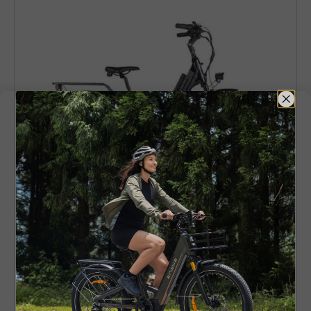
3.
ENGWE
P275 SE
Utformad för vardaglig komfort,
ENGWE
P275
SE
levereras med en 250W motor och en smart
vridmomentsensor kombinerat med en
räckvidd på 100 km, tack vare ett avtagbart 36V
13Ah batteri.
ENGWE
medger att cykelns