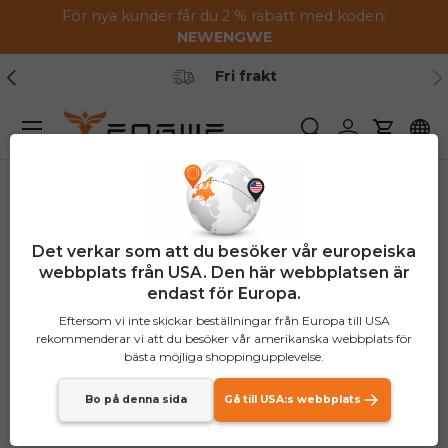
För nya kunder får du 2 % rabatt med koden:
Hoppa till innehållet
NEW
ENGWE
Tidigare
Nä
Fri frakt
Meny
Söka
Logga in
Vagn
Det verkar som att du besöker vår europeiska
webbplats från USA. Den här webbplatsen är
endast för Europa.
Eftersom vi inte skickar beställningar från Europa till USA
rekommenderar vi att du besöker vår amerikanska webbplats för
bästa möjliga shoppingupplevelse.
Bo på denna sida
Gå till USA:s webbplats