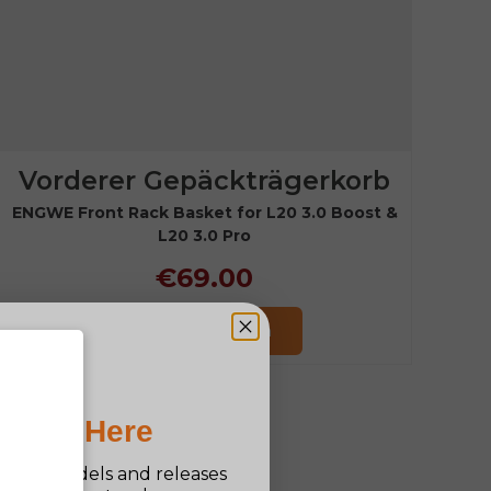
Vorderer Gepäckträgerkorb
ENGWE Front Rack Basket for L20 3.0 Boost &
L20 3.0 Pro
€69.00
Jetzt einkaufen
Pro Is Here
n new models and releases