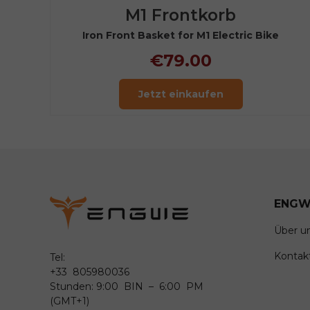
M1 Frontkorb
Iron Front Basket for M1 Electric Bike
€79.00
Jetzt einkaufen
ENGW
Über u
Kontakt
Tel:
+33 805980036
Stunden: 9:00 BIN – 6:00 PM
(GMT+1)