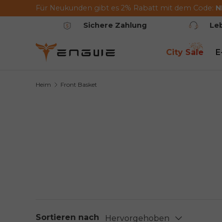
Für Neukunden gibt es 2% Rabatt mit dem Code:
N
Zum Inhalt springen
Sichere Zahlung
Le
City Sale
E
Heim
Front Basket
Sortieren nach
Hervorgehoben