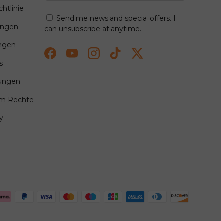
htlinie
Send me news and special offers. I
ungen
can unsubscribe at anytime.
ngen
Facebook
YouTube
Instagram
TikTok
Twitter
s
lungen
um Rechte
y
tiert