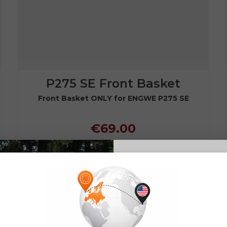
P275 SE Front Basket
Front Basket ONLY for ENGWE P275 SE
€69.00
Jetzt einkaufen
E26 3.0 
Sign up for updates o