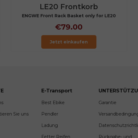
LE20 Frontkorb
ENGWE Front Rack Basket only for LE20
€79.00
Jetzt einkaufen
E
E-Transport
UNTERSTÜTZ
ns
Best Ebike
Garantie
ieren Sie uns
Pendler
Versandbedingun
Ladung
Datenschutzrichtli
Fetter Reifen
Rückgabe- und