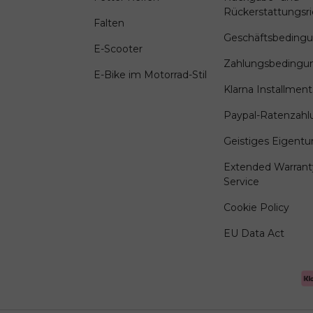
Rückerstattungsric
Falten
Geschäftsbeding
E-Scooter
Zahlungsbedingu
E-Bike im Motorrad-Stil
Klarna Installment
Paypal-Ratenzah
Geistiges Eigent
Extended Warrant
Service
Cookie Policy
EU Data Act
Zahlungsmethoden akzep