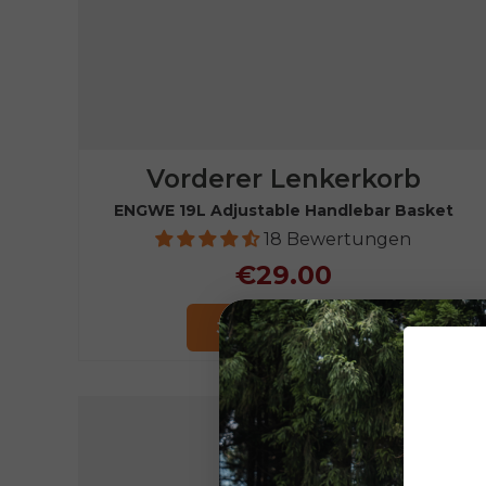
Vorderer Lenkerkorb
ENGWE 19L Adjustable Handlebar Basket
18 Bewertungen
€29.00
Jetzt einkaufen