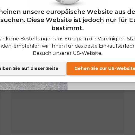
— and enjoy 2% o
cheinen unsere europäische Website aus d
Email
suchen. Diese Website ist jedoch nur für 
bestimmt.
SIGN
ir keine Bestellungen aus Europa in die Vereinigten St
nden, empfehlen wir Ihnen für das beste Einkaufserlebn
Send me news and speci
email_marketing_co
Besuch unserer US-Website.
at anytime.
eiben Sie auf dieser Seite
Gehen Sie zur US-Websit