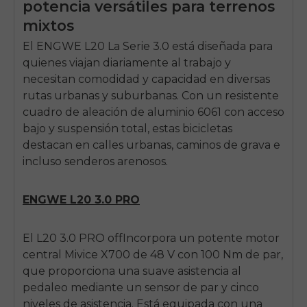
potencia versátiles para terrenos
mixtos
El
ENGWE L20
La Serie 3.0 está diseñada para
quienes viajan diariamente al trabajo y
necesitan comodidad y capacidad en diversas
rutas urbanas y suburbanas. Con un resistente
cuadro de aleación de aluminio 6061 con acceso
bajo y suspensión total, estas bicicletas
destacan en calles urbanas, caminos de grava e
incluso senderos arenosos.
ENGWE L20
3.0 PRO
El
L20
3.0 PRO
off
Incorpora un potente motor
central Mivice X700 de 48 V con 100 Nm de par,
E26 3.0 Pro Is Here
que proporciona una suave asistencia al
Sign up for updates on new models and releases —
and enjoy 2% off your next order.
pedaleo mediante un sensor de par y cinco
Email
niveles de asistencia. Está equipada con una