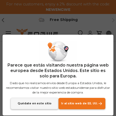
For new customers, enjoy a 2% discount with the code:
Saltar al contenido
NEWENGWE
Anterior
Pr
Secure Payment
Menú
Buscar
Iniciar sesión
Carrito
Parece que estás visitando nuestra página web
europea desde Estados Unidos. Este sitio es
solo para Europa.
Dado que no realizamos envíos desde Europa a Estados Unidos, le
recomendamos visitar nuestro sitio web estadounidense para disfrutar
de la mejor experiencia de compra.
Quédate en este sitio
Ir al sitio web de EE. UU.