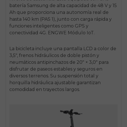
SIGN UP NOW
batería Samsung de alta capacidad de 48 V y 15
Send me news and special offers. I can unsubscribe at
email_marketing_consent
Ah que proporciona una autonomía real de
anytime.
hasta 140 km (PAS 1), junto con carga rápida y
funciones inteligentes como GPS y
conectividad 4G.
ENGWE
Módulo IoT.
La bicicleta incluye una pantalla LCD a color de
3,5", frenos hidráulicos de doble pistón y
neumáticos antipinchazos de 20" × 3,0" para
disfrutar de paseos estables y seguros en
diversos terrenos. Su suspensión total y
horquilla hidráulica ajustable garantizan
comodidad en trayectos largos.