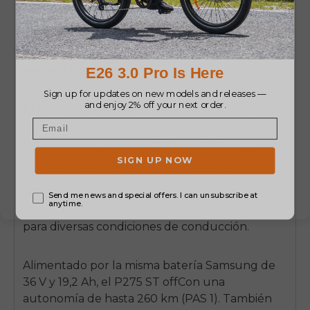
Comprar ahora
ENGWE P275 ST
El
P275 ST
Comparte el mismo cuadro de
aleación de aluminio 6061, robusto y de acceso
fácil, diseñado para un montaje sencillo y una
conducción urbana cómoda. Incorpora un
motor central sin escobillas Ananda de 250 W y
70 Nm, junto con una transmisión SHIMANO de
9 velocidades, que ofrece un desarrollo versátil
para diversas condiciones de conducción.
Alimentado por la misma batería Samsung de
36 V y 19,2 Ah, el
P275 ST
off
Con una
autonomía de hasta 260 km (PAS 1). También