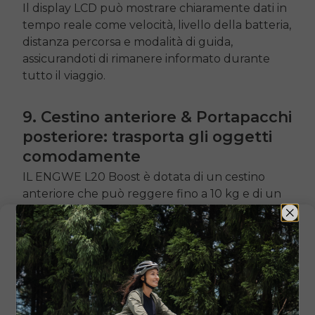
Il display LCD può mostrare chiaramente dati in
tempo reale come velocità, livello della batteria,
distanza percorsa e modalità di guida,
assicurandoti di rimanere informato durante
tutto il viaggio.
9. Cestino anteriore & Portapacchi
posteriore: trasporta gli oggetti
comodamente
IL
ENGWE L20
Boost è dotata di un cestino
anteriore che può reggere fino a 10 kg e di un
portapacchi posteriore che può reggere fino a
25 kg, consentendoti di trasportare facilmente i
tuoi effetti personali e aumentando la praticità
della bici.
10. Luci & Freni: guida in sicurezza