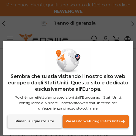
Per i nuovi clienti, goditi uno sconto del 2% con il codice:
Vai al contenuto
NEW
ENGWE
Indietro
Ava
1 anno di garanzia
Menu
Ricerca
Login
Carrello
Facciamo un giro facile
Sembra che tu stia visitando il nostro sito web
europeo dagli Stati Uniti. Questo sito è dedicato
con il ENGWE L20
esclusivamente all'Europa.
Potenzia la tua bici
Poiché non effettuiamo spedizioni dall'Europa agli Stati Uniti,
consigliamo di visitare il nostro sito web statunitense per
elettrica!
un'esperienza di acquisto ottimale.
Rimani su questo sito
Vai al sito web degli Stati Uniti
ENGWE
ha lanciato di recente un nuovo