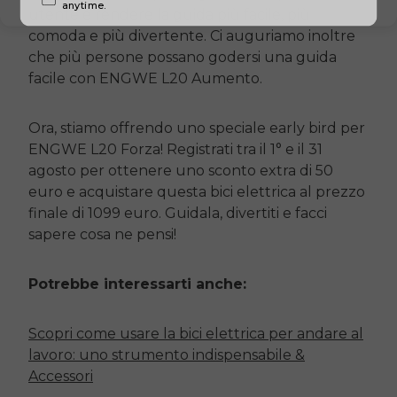
utente e rendere la guida più facile, più
comoda e più divertente. Ci auguriamo inoltre
che più persone possano godersi una guida
facile con
ENGWE L20
Aumento.
Ora, stiamo offrendo uno speciale early bird per
ENGWE L20
Forza! Registrati tra il 1° e il 31
agosto per ottenere uno sconto extra di 50
euro e acquistare questa bici elettrica al prezzo
finale di 1099 euro. Guidala, divertiti e facci
sapere cosa ne pensi!
Potrebbe interessarti anche:
Scopri come usare la bici elettrica per andare al
lavoro: uno strumento indispensabile &
Accessori