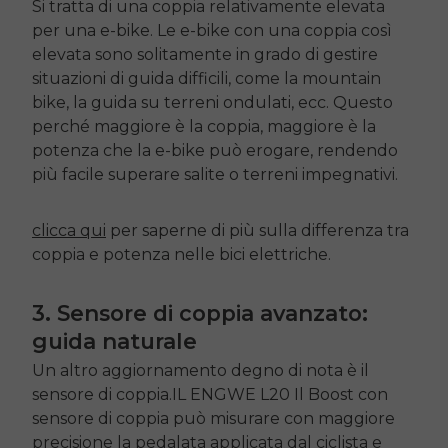
Si tratta di una coppia relativamente elevata
per una e-bike. Le e-bike con una coppia così
elevata sono solitamente in grado di gestire
situazioni di guida difficili, come la mountain
bike, la guida su terreni ondulati, ecc. Questo
perché maggiore è la coppia, maggiore è la
potenza che la e-bike può erogare, rendendo
più facile superare salite o terreni impegnativi.
clicca qui
per saperne di più sulla differenza tra
coppia e potenza nelle bici elettriche.
E26 3.0 Pro Is Here
Sign up for updates on new models and releases —
3. Sensore di coppia avanzato:
and enjoy 2% off your next order.
Email
guida naturale
SIGN UP NOW
Un altro aggiornamento degno di nota è il
sensore di coppia.IL
ENGWE L20
Il Boost con
Send me news and special offers. I can unsubscribe at
email_marketing_consent
anytime.
sensore di coppia può misurare con maggiore
precisione la pedalata applicata dal ciclista e