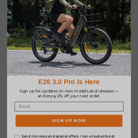
Questa bici elettrica è dotata di luci anteriori,
posteriori e di freni, nonché di freni meccanici. Il
sistema di illuminazione integrato migliora la
visibilità in condizioni di scarsa illuminazione,
mentre i freni a disco meccanici forniscono una
forza frenante affidabile indipendentemente
dalle condizioni atmosferiche. Queste
caratteristiche contribuiscono a migliorare la
sicurezza generale della guida e a garantire
una guida sicura e confortevole.
Considerazioni finali
Diamo valore ai sentimenti dei nostri utenti e
ascoltiamo le vostre idee. Pertanto, dopo aver
ascoltato le opinioni della maggior parte di
ENGWE L20
utenti, lo abbiamo aggiornato e il
potente
ENGWE L20
È nato Boost. Ogni suo
design è pensato per migliorare l'esperienza