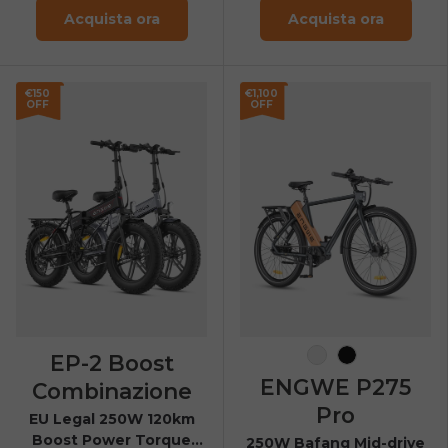
Acquista ora
Acquista ora
€150
€1,100
OFF
OFF
EP-2 Boost
Nero-Arancio
Nero
ENGWE P275
Combinazione
Pro
EU Legal 250W 120km
Boost Power Torque
250W Bafang Mid-drive