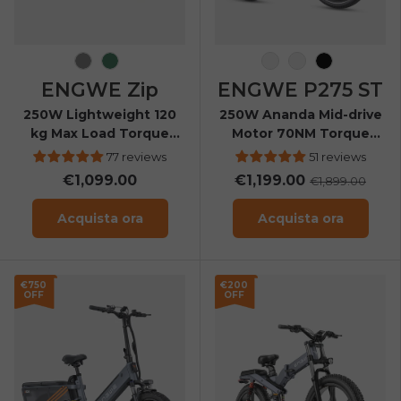
Space Grey
Olive Green
Bianco-Arancio
Bianco
Nero
ENGWE Zip
ENGWE P275 ST
250W Lightweight 120
250W Ananda Mid-drive
kg Max Load Torque
Motor 70NM Torque
Sensor Folding E-bike
Step Thru Urban E-Bike
77 reviews
51 reviews
€1,099.00
€1,199.00
€1,899.00
Acquista ora
Acquista ora
€750
€200
OFF
OFF