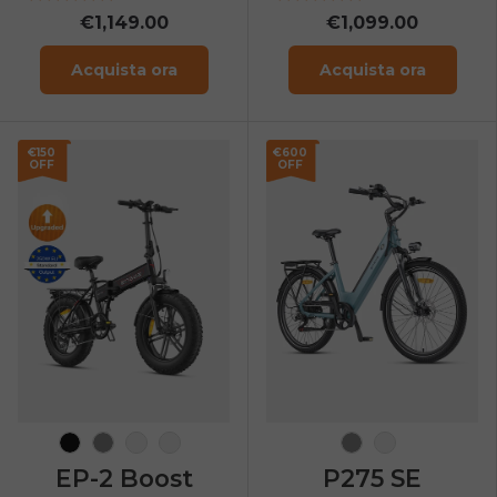
Button
€1,149.00
€1,099.00
Acquista ora
Acquista ora
€150
€600
OFF
OFF
Nero
Grigio
Marrone d'epoca
Arancia
Grigio
Cielo blu
EP-2 Boost
P275 SE