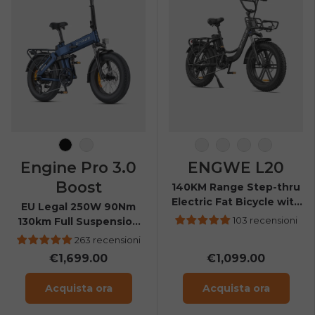
Nero
Blu navy
Bianco come la nev
Fenicottero ros
Avocado ve
Onice Ne
Engine Pro 3.0
ENGWE L20
Boost
140KM Range Step-thru
Electric Fat Bicycle with
EU Legal 250W 90Nm
Front Suspension
103 recensioni
130km Full Suspension
E-Bike
263 recensioni
€1,699.00
€1,099.00
Acquista ora
Acquista ora