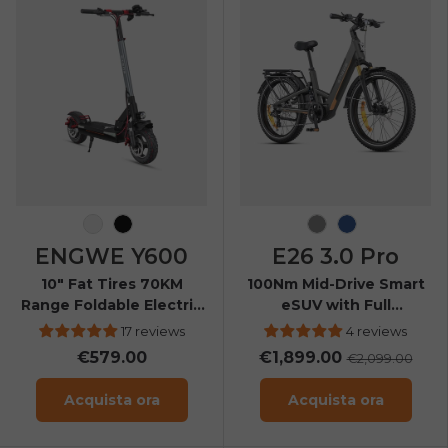
Nero-Rosso
Nero
Grey
Navy Blue
ENGWE Y600
E26 3.0 Pro
10" Fat Tires 70KM
100Nm Mid-Drive Smart
Range Foldable Electric
eSUV with Full
Scooter
Suspension
17 reviews
4 reviews
€579.00
€1,899.00
€2,099.00
Acquista ora
Acquista ora