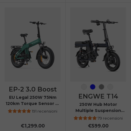
EP-2 3.0 Boost
Arancia
Blu
Grigio
Bianco
ENGWE T14
EU Legal 250W 75Nm
120km Torque Sensor E-
250W Hub Motor
Bike
Multiple Suspension
191 recensioni
Folding Electric Mini
79 recensioni
Bike
€1,299.00
€599.00