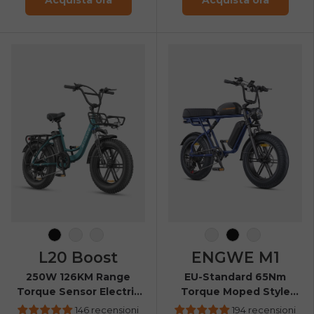
Nero
Mare Verde
Borgogna
Blu navy
Nero
Giallo
L20 Boost
ENGWE M1
250W 126KM Range
EU-Standard 65Nm
Torque Sensor Electric
Torque Moped Style
Fat Bike with a Boost
Ebike
146 recensioni
194 recensioni