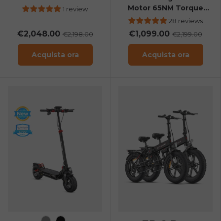
Sensor All-Terrain E-Bike
Motor 65NM Torque
1 review
Step Over Commuter E-
28 reviews
bike
€2,048.00
€1,099.00
€2,198.00
€2,199.00
Acquista ora
Acquista ora