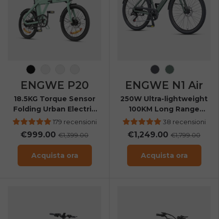
and enjoy 2% off your next order.
Email
SIGN UP NOW
Send me news and special offers. I can unsubscribe at
email_marketing_consent
anytime.
Nero
Bianco
Verde
Asso
Grigio carbone
Verde inchio
ENGWE P20
ENGWE N1 Air
18.5KG Torque Sensor
250W Ultra-lightweight
Folding Urban Electric
100KM Long Range
Bike with Belt Drive
Carbon Fiber City E-bike
179 recensioni
38 recensioni
€999.00
€1,249.00
€1,399.00
€1,799.00
Acquista ora
Acquista ora