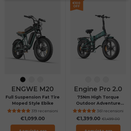
€100
OFF
Nero
Bianco
Verde
Spazio nero
Blu notte
Verde mon
ENGWE M20
Engine Pro 2.0
Full Suspension Fat Tire
75Nm High Torque
Moped Style Ebike
Outdoor Adventure
Folding E-bike
319 recensioni
361 recensioni
€1,099.00
€1,399.00
€1,499.00
Acquista ora
Acquista ora