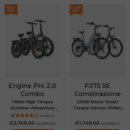
€250
€1,250
OFF
OFF
Engine Pro 2.0
P275 SE
Combo
Combinazione
75Nm High Torque
250W Motor Smart
Outdoor Adventure
Torque Sensor 100km
Folding E-bike
Range All-Weather City
22 reviews
E-Bike
€2,748.00
€1,748.00
€2,998.00
€2,998.00