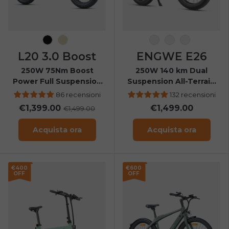
Nero
Champagne
Galassia grigia
Gemma blu
Calabrone 
L20 3.0 Boost
ENGWE E26
250W 75Nm Boost
250W 140 km Dual
Power Full Suspension
Suspension All-Terrain
Compact E-bike
E-bike
86 recensioni
132 recensioni
€1,399.00
€1,499.00
€1,499.00
Acquista ora
Acquista ora
€400
€600
OFF
OFF
E26 3.0 Pro Is Here
Sign up for updates on new models and releases —