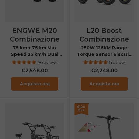
ENGWE M20
L20 Boost
Combinazione
Combinazione
75 km + 75 km Max
250W 126KM Range
Speed 25 km/h Dual
Torque Sensor Electric
Suspension Long Range
Fat Bike with a Boost
19 reviews
1 review
E-bike
Button
€2,548.00
€2,248.00
Acquista ora
Acquista ora
€100
OFF