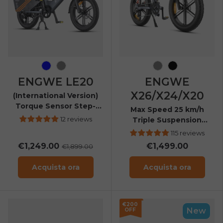
Blu
Grigio
Grigio
Nero
ENGWE LE20
ENGWE
X26/X24/X20
(International Version)
Torque Sensor Step-
Max Speed 25 km/h
Thru Cargo Ebike
12 reviews
Triple Suspension
Foldable E-bike
115 reviews
€1,249.00
€1,499.00
€1,899.00
Acquista ora
Acquista ora
€200
New
OFF