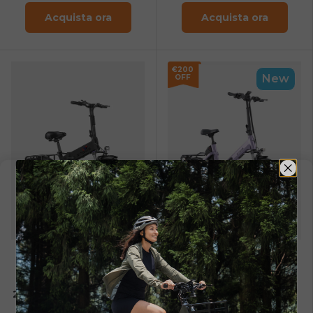
Acquista ora
Acquista ora
€200
New
OFF
Nero
Rosso
Bianco
Soft Purple
Graphite Gray
Dusty Blue
Engine X
ENGWE O20
Boost
250W 100 km Range Max
Speed 25 km/h Full