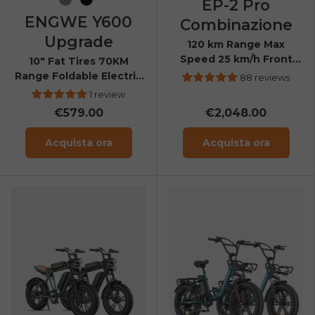
EP-2 Pro
Grey
Black
ENGWE Y600
Combinazione
Upgrade
120 km Range Max
Speed 25 km/h Front
10" Fat Tires 70KM
Suspension Foldable E-
Range Foldable Electric
88 reviews
bike
Scooter
1 review
€579.00
€2,048.00
Acquista ora
Acquista ora