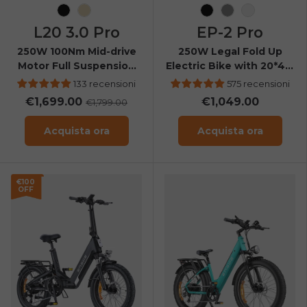
Nero
Champagne
Nero
Grigio
Arancia
L20 3.0 Pro
EP-2 Pro
250W 100Nm Mid-drive
250W Legal Fold Up
Motor Full Suspension
Electric Bike with 20*4.0
Compact E-bike
Fat Tires & 120KM Range
133 recensioni
575 recensioni
€1,699.00
€1,049.00
€1,799.00
Acquista ora
Acquista ora
€100
OFF