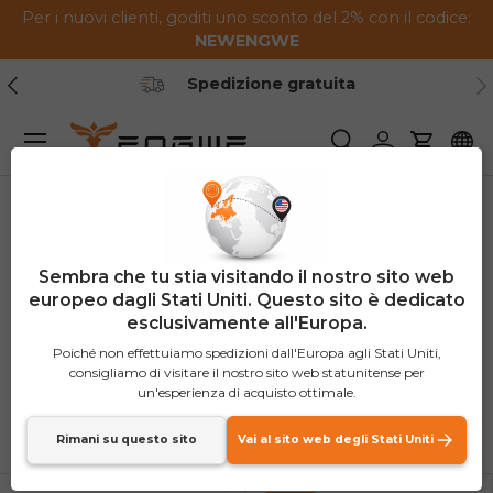
Per i nuovi clienti, goditi uno sconto del 2% con il codice:
Vai al contenuto
NEW
ENGWE
Indietro
Ava
Spedizione gratuita
Menu
Ricerca
Login
Carrello
Casa
E-bike ENGWE
Sembra che tu stia visitando il nostro sito web
E-bike ENGWE
europeo dagli Stati Uniti. Questo sito è dedicato
esclusivamente all'Europa.
(43 prodotti)
Poiché non effettuiamo spedizioni dall'Europa agli Stati Uniti,
consigliamo di visitare il nostro sito web statunitense per
un'esperienza di acquisto ottimale.
Ordina per
Lista
Grigli
Rimani su questo sito
Vai al sito web degli Stati Uniti
Più rilevanti