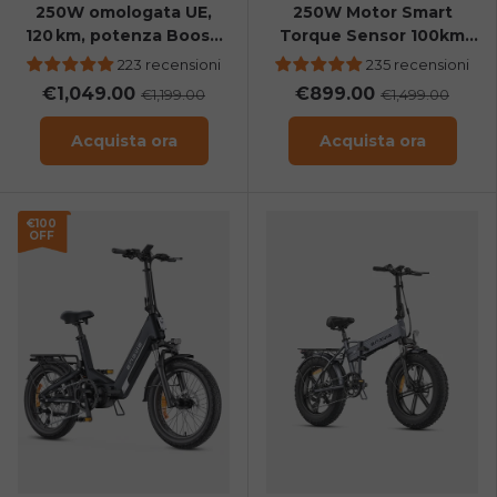
250W omologata UE,
250W Motor Smart
120 km, potenza Boost,
Torque Sensor 100km
sensore di coppia, e-
Range All-Weather City
223 recensioni
235 recensioni
bike fuoristrada
E-Bike
€1,049.00
€899.00
€1,199.00
€1,499.00
Acquista ora
Acquista ora
€100
OFF