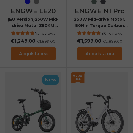
Blu
Grigio
Verde inchiostr
Grigio carbo
ENGWE LE20
ENGWE N1 Pro
(EU Version)250W Mid-
250W Mid-drive Motor,
drive Motor 350KM
80Nm Torque Carbon
Super Long Range
Fiber City E-bike
75 reviews
30 reviews
Cargo E Bike
€1,249.00
€1,599.00
€1,899.00
€2,899.00
Acquista ora
Acquista ora
€700
New
OFF