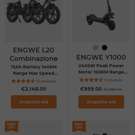
ENGWE L20
Silver
Nero
ENGWE Y1000
Combinazione
2400W Peak Power
13Ah Battery 140KM
Motor 100KM Range
Range Max Speed
Foldable Electric
25Km/h Step-through
11 reviews
13 reviews
Scooter
ebike
€2,148.00
€999.00
€1,099.00
Acquista ora
Acquista ora
€850
€100
OFF
OFF