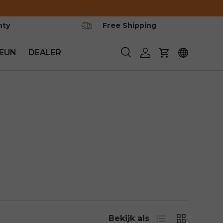
nty
Free Shipping
EUN
DEALER
Zoeken
Inloggen
Winkelwagen
Lijst
Rooster
Bekijk als