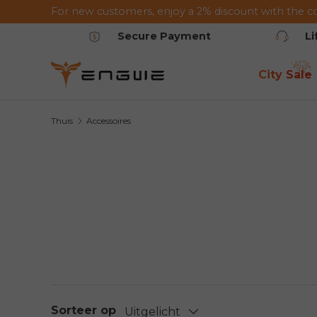
For new customers, enjoy a 2% discount with the c
Ga naar de inhoud
Secure Payment
L
City Sale
Thuis
Accessoires
Sorteer op
Uitgelicht