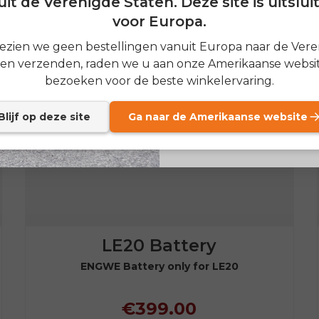
it de Verenigde Staten. Deze site is uitslu
voor Europa.
SIGN
zien we geen bestellingen vanuit Europa naar de Ver
ten verzenden, raden we u aan onze Amerikaanse websit
Send me news and speci
email_marketing_co
bezoeken voor de beste winkelervaring.
at anytime.
Blijf op deze site
Ga naar de Amerikaanse website
LE20 Battery
ENGWE Battery only for LE20
€399.00