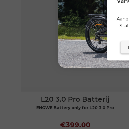
vanu
Aange
Sta
L20 3.0 Pro Batterij
ENGWE Battery only for L20 3.0 Pro
€399.00