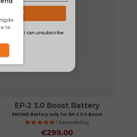
itend
 UP NOW
enigde
e te
al offers. I can unsubscribe
nsent
EP-2 3.0 Boost Battery
ENGWE Battery only for EP-2 3.0 Boost
1 beoordeling
€299.00