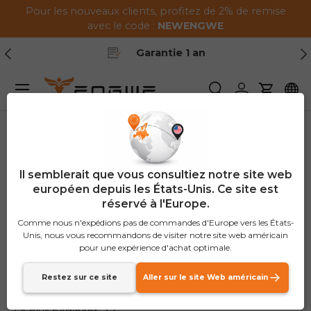
Pour les nouveaux clients, profitez de 2% de remise
Passer au contenu
avec le code :
NEWENGWE
Précédent
Sui
Garantie 1 an
Menu
Recherche
Se connecte
Panier
Maison
vélo électrique ENGWE
Il semblerait que vous consultiez notre site web
vélo électrique
européen depuis les États-Unis. Ce site est
réservé à l'Europe.
ENGWE
Comme nous n'expédions pas de commandes d'Europe vers les États-
Unis, nous vous recommandons de visiter notre site web américain
(43 produits)
pour une expérience d'achat optimale.
Restez sur ce site
Aller sur le site Web américain
Trier par
Liste
Grille