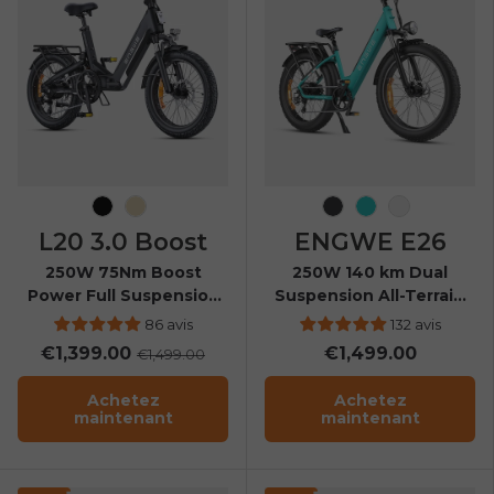
Noir
Champagne
Gris Galaxie
Bleu gemme
Bourdon j
L20 3.0 Boost
ENGWE E26
250W 75Nm Boost
250W 140 km Dual
Power Full Suspension
Suspension All-Terrain
Compact E-bike
E-bike
86 avis
132 avis
€1,399.00
€1,499.00
€1,499.00
Achetez
Achetez
maintenant
maintenant