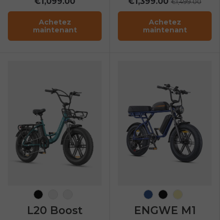
€1,099.00
€1,399.00
€1,499.00
Achetez
Achetez
maintenant
maintenant
Noir
Vert d'eau
Bourgogne
Bleu marine
Noir
Jaune
L20 Boost
ENGWE M1