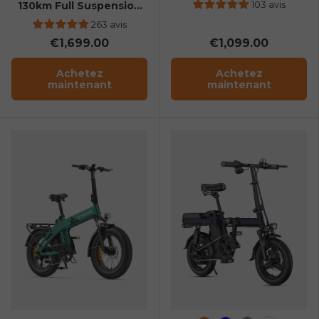
Front Suspension
103 avis
130km Full Suspension
E-Bike
263 avis
€1,699.00
€1,099.00
Achetez
Achetez
maintenant
maintenant