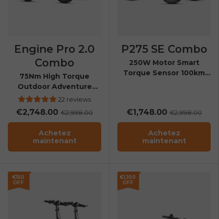
Engine Pro 2.0
P275 SE Combo
Combo
250W Motor Smart
Torque Sensor 100km
75Nm High Torque
Range All-Weather City
Outdoor Adventure
E-Bike
Folding E-bike
22 reviews
€2,748.00
€1,748.00
€2,998.00
€2,998.00
Achetez
Achetez
maintenant
maintenant
€150
€1,100
OFF
OFF