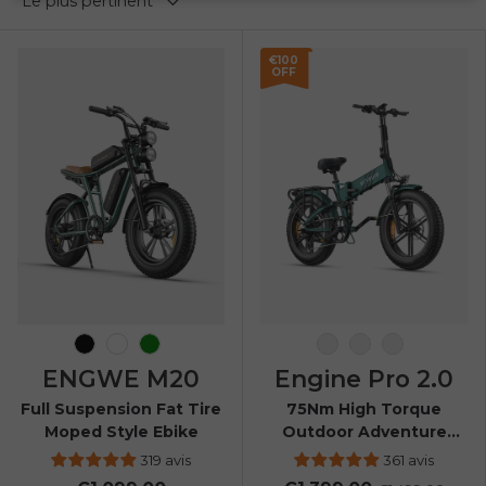
Le plus pertinent
€100
OFF
Noir
Blanc
Vert
Espace noir
Bleu nuit
Vert mont
ENGWE M20
Engine Pro 2.0
Full Suspension Fat Tire
75Nm High Torque
Moped Style Ebike
Outdoor Adventure
Folding E-bike
319 avis
361 avis