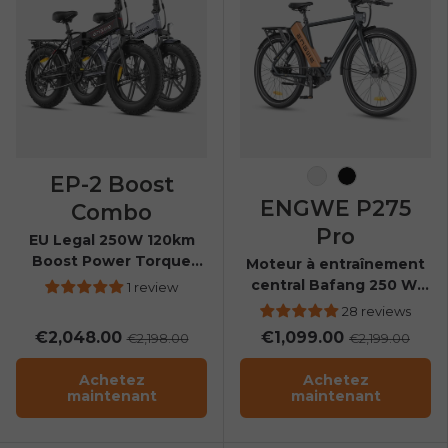
EP-2 Boost
Noir-Orange
Noir
ENGWE P275
Combo
Pro
EU Legal 250W 120km
Boost Power Torque
Moteur à entraînement
Sensor All-Terrain E-Bike
central Bafang 250 W,
1 review
couple de 65 nm, vélo
28 reviews
électrique de banlieue
€2,048.00
€1,099.00
€2,198.00
€2,199.00
Achetez
Achetez
maintenant
maintenant