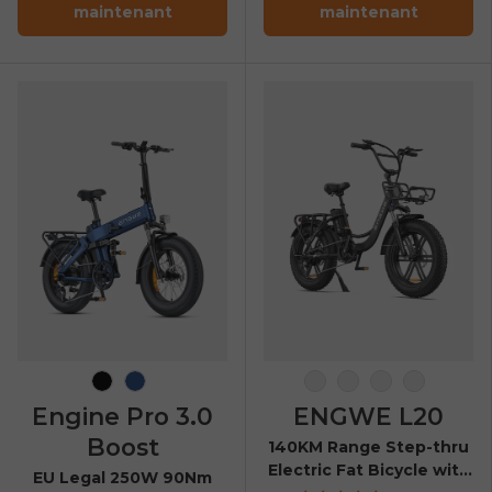
maintenant
maintenant
Noir
Bleu marine
Blanc comme neig
Flamant Rose
Vert avocat
Noir Ony
Engine Pro 3.0
ENGWE L20
Boost
140KM Range Step-thru
Electric Fat Bicycle with
EU Legal 250W 90Nm