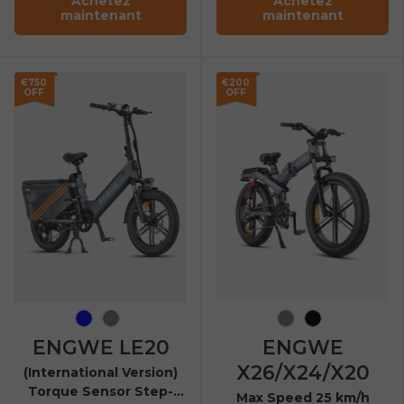
Achetez
Achetez
maintenant
maintenant
€750
€200
OFF
OFF
Bleu
Gris
Gris
Noir
ENGWE LE20
ENGWE
X26/X24/X20
(International Version)
Torque Sensor Step-
Max Speed 25 km/h