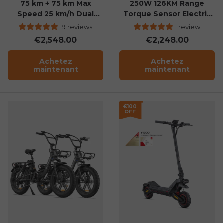
75 km + 75 km Max
250W 126KM Range
Speed 25 km/h Dual
Torque Sensor Electric
Suspension Long Range
Fat Bike with a Boost
19 reviews
1 review
E-bike
Button
€2,548.00
€2,248.00
Achetez
Achetez
maintenant
maintenant
€100
OFF