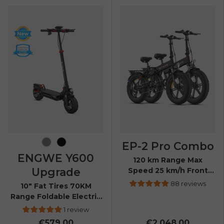
EP-2 Pro Combo
Grey
Black
ENGWE Y600
120 km Range Max
Upgrade
Speed 25 km/h Front
Suspension Foldable E-
88 reviews
10" Fat Tires 70KM
bike
Range Foldable Electric
Scooter
1 review
€579.00
€2,048.00