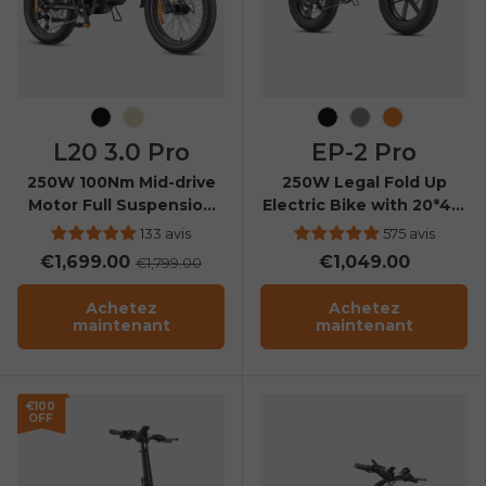
Noir
Champagne
Noir
Gris
Orange
L20 3.0 Pro
EP-2 Pro
250W 100Nm Mid-drive
250W Legal Fold Up
Motor Full Suspension
Electric Bike with 20*4.0
Compact E-bike
Fat Tires & 120KM Range
133 avis
575 avis
€1,699.00
€1,049.00
€1,799.00
Achetez
Achetez
maintenant
maintenant
€100
OFF