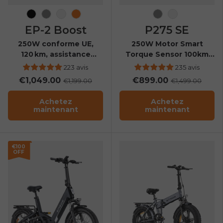
Noir
Gris
Brun Vintage
Orange
Gris
Bleu ciel
EP-2 Boost
P275 SE
250W conforme UE,
250W Motor Smart
120 km, assistance
Torque Sensor 100km
Boost, capteur de
Range All-Weather City
223 avis
235 avis
couple, vélo électrique
E-Bike
€1,049.00
€899.00
€1,199.00
€1,499.00
tout-terrain
Achetez
Achetez
maintenant
maintenant
€100
OFF