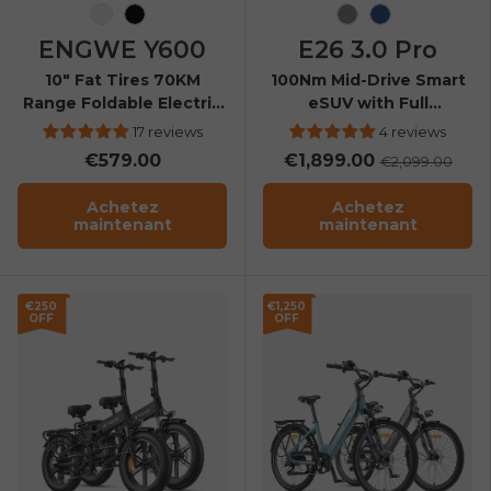
Noir-Rouge
Noir
Grey
Navy Blue
ENGWE Y600
E26 3.0 Pro
10" Fat Tires 70KM
100Nm Mid-Drive Smart
Range Foldable Electric
eSUV with Full
Scooter
Suspension
17 reviews
4 reviews
€579.00
€1,899.00
€2,099.00
Achetez
Achetez
maintenant
maintenant
€250
€1,250
OFF
OFF