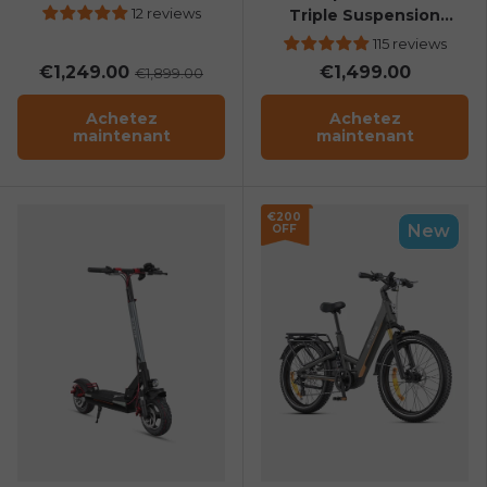
Thru Cargo Ebike
12 reviews
Triple Suspension
Foldable E-bike
115 reviews
€1,249.00
€1,499.00
€1,899.00
Achetez
Achetez
maintenant
maintenant
€200
New
OFF