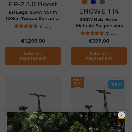
EP-2 3.0 Boost
Orange
Bleu
Gris
Blanc
ENGWE T14
EU Legal 250W 75Nm
120km Torque Sensor E-
250W Hub Motor
Bike
Multiple Suspension
191 avis
Folding Electric Mini
79 avis
Bike
€1,299.00
€599.00
Achetez
Achetez
maintenant
maintenant
€200
New
OFF