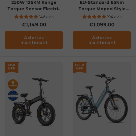
250W 126KM Range
EU-Standard 65Nm
Torque Sensor Electric
Torque Moped Style
Fat Bike with a Boost
Ebike
146 avis
194 avis
Button
€1,149.00
€1,099.00
Achetez
Achetez
maintenant
maintenant
€150
€600
OFF
OFF