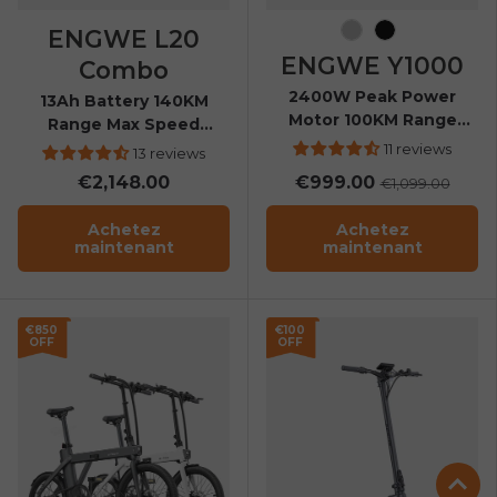
ENGWE L20
Silver
Noir
ENGWE Y1000
Combo
2400W Peak Power
13Ah Battery 140KM
Motor 100KM Range
Range Max Speed
Foldable Electric
25Km/h Step-through
11 reviews
13 reviews
Scooter
ebike
€2,148.00
€999.00
€1,099.00
Achetez
Achetez
maintenant
maintenant
€850
€100
OFF
OFF