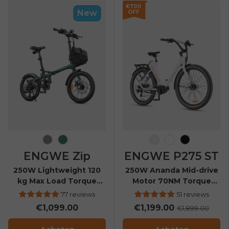
€700
New
OFF
Space Grey
Olive Green
Blanc-Orange
Blanc
Noir
ENGWE Zip
ENGWE P275 ST
250W Lightweight 120
250W Ananda Mid-drive
kg Max Load Torque
Motor 70NM Torque
Sensor Folding E-bike
Step Thru Urban E-Bike
77 reviews
51 reviews
€1,099.00
€1,199.00
€1,899.00