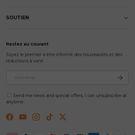
SOUTIEN
Restez au courant
Soyez le premier à être informé des nouveautés et des
réductions à venir.
E-mail
S'abonn
Send me news and special offers. I can unsubscribe at
anytime.
Facebook
YouTube
Instagram
TikTok
Twitter