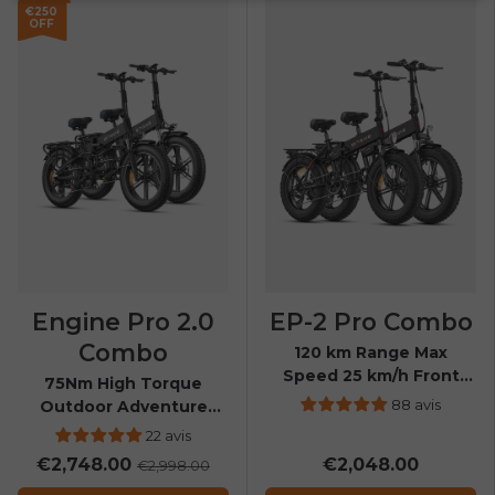
€250
OFF
Engine Pro 2.0
EP-2 Pro Combo
Combo
120 km Range Max
Speed 25 km/h Front
75Nm High Torque
Suspension Foldable E-
88 avis
Outdoor Adventure
bike
Folding E-bike
22 avis
€2,748.00
€2,048.00
€2,998.00