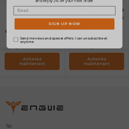
ENGWE P20
Engine X Combo
Combo
250W 100 km Range Max
Speed 25 km/h Full
250W Silent motor
Suspension Foldable E-
torque sensor folding E-
bike
bike
8 avis
€1,948.00
€2,548.00
€2,798.00
Achetez
Achetez
maintenant
maintenant
Tél.: