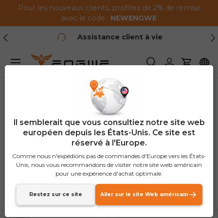
Pour les nouveaux clients, profitez de 2% de remise
Passer au contenu
avec le code :
NEWENGWE
Précédent
Sui
Assistance client à vie
Menu
Recherche
Se connecte
Panier
Maison
Pack économique
Il semblerait que vous consultiez notre site web
Pack économique
européen depuis les États-Unis. Ce site est
réservé à l'Europe.
(6 produits)
Comme nous n'expédions pas de commandes d'Europe vers les États-
Unis, nous vous recommandons de visiter notre site web américain
pour une expérience d'achat optimale.
Trier par
Liste
Grille
Restez sur ce site
Aller sur le site Web américain
Meilleure vente