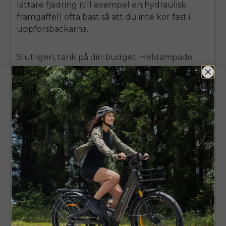
lättare fjädring (till exempel en hydraulisk
framgaffel) ofta bäst så att du inte kör fast i
uppförsbackarna.
Slutligen, tänk på din budget. Heldämpade
elcyklar tenderar att vara dyrare än hardtails, så
om du har ont om pengar kan en hardtail vara
rätt val. Men om du har råd kommer en
heldämpad elcykel att ge dig det bästa.
off
-
erfarenhet av vägtrafik möjlig.
Om du vet säkert att du aldrig kommer att ta
din cykel
off
På vägen kan du ALDRIG välja en
elcykel utan fjädring. Men kom ihåg att det inte
kommer att vara bekvämt att cykla över gupp
och gropar. Därför rekommenderar vi bara att
du skaffar en elcykel utan fjädring när du har
extremt låg budget.