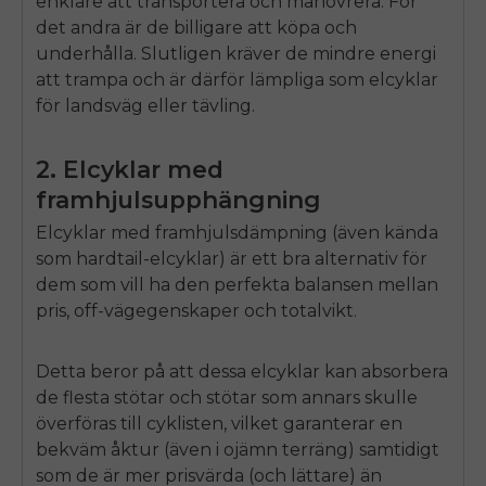
enklare att transportera och manövrera. För
SIGN UP NOW
det andra är de billigare att köpa och
Send me news and special offers. I can unsubscribe at
email_marketing_consent
anytime.
underhålla. Slutligen kräver de mindre energi
att trampa och är därför lämpliga som elcyklar
för landsväg eller tävling.
2. Elcyklar med
framhjulsupphängning
Elcyklar med framhjulsdämpning (även kända
som hardtail-elcyklar) är ett bra alternativ för
dem som vill ha den perfekta balansen mellan
pris,
off
-vägegenskaper och totalvikt.
Detta beror på att dessa elcyklar kan absorbera
de flesta stötar och stötar som annars skulle
överföras till cyklisten, vilket garanterar en
bekväm åktur (även i ojämn terräng) samtidigt
som de är mer prisvärda (och lättare) än