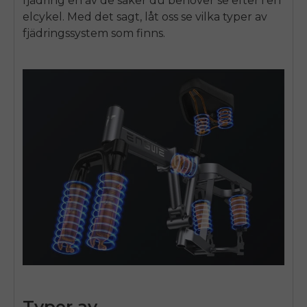
fjädring en av de saker du behöver se efter i en
elcykel. Med det sagt, låt oss se vilka typer av
fjädringssystem som finns.
Typer av