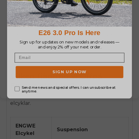
Annars rekommenderar vi att du väljer en
elcykel med åtminstone en framgaffel –
eftersom det
off
den bästa kompromissen
mellan alla ytterligheter och
off
är mycket
prisvärt. Det är därför vi på Engwe
off
åtminstone en framfjädring i alla våra
elcyklar.
Vilken fjädring vi
Off
på
Engwe elcyklar?
Här är de typer av fjädring vi
off
er i våra
elcyklar.
ENGWE
Suspension
Elcykel