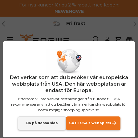
För nya kunder får du 2 % rabatt med koden:
Hoppa till innehållet
NEW
ENGWE
Tidigare
Nä
Säker betalning
Meny
Söka
Logga in
Vagn
Det verkar som att du besöker vår europeiska
webbplats från USA. Den här webbplatsen är
endast för Europa.
Eftersom vi inte skickar beställningar från Europa till USA
rekommenderar vi att du besöker vår amerikanska webbplats för
bästa möjliga shoppingupplevelse.
Bo på denna sida
Gå till USA:s webbplats