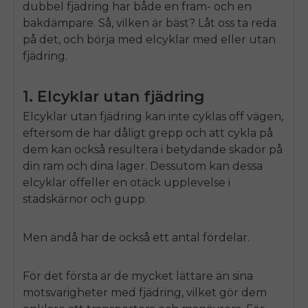
dubbel fjädring har både en fram- och en
bakdämpare. Så, vilken är bäst? Låt oss ta reda
på det, och börja med elcyklar med eller utan
fjädring.
1. Elcyklar utan fjädring
Elcyklar utan fjädring kan inte cyklas
off
vägen,
eftersom de har dåligt grepp och att cykla på
dem kan också resultera i betydande skador på
din ram och dina lager. Dessutom kan dessa
elcyklar
off
eller en otäck upplevelse i
stadskärnor och gupp.
Men ändå har de också ett antal fördelar.
E26 3.0 Pro Is Here
Sign up for updates on new models and releases —
För det första är de mycket lättare än sina
and enjoy 2% off your next order.
Email
motsvarigheter med fjädring, vilket gör dem