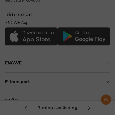
service@engwe.com
Ride smart
ENGWE App
ENGWE
E-transport
STÖD
7 minut avläsning